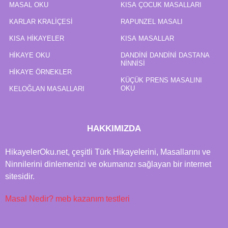
MASAL OKU
KISA ÇOCUK MASALLARI
e
a
g
KARLAR KRALIÇESI
RAPUNZEL MASALI
o
KISA HIKAYELER
KISA MASALLAR
HIKAYE OKU
DANDINI DANDINI DASTANA
NINNISI
HIKAYE ÖRNEKLER
KÜÇÜK PRENS MASALINI
OKU
KELOĞLAN MASALLARI
HAKKIMIZDA
HikayelerOku.net, çeşitli Türk Hikayelerini, Masallarını ve
Ninnilerini dinlemenizi ve okumanızı sağlayan bir internet
sitesidir.
Masal Nedir?
meb kazanım testleri