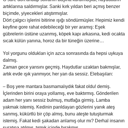
artıklarına saldırmışlar. Sanki kırk yıldan beri açmış benzer
biçimde, yiyecekleri atıştırmışlar.
Dört çalgıcı işlerini bitirine ışığı söndürmüşler. Hepimiz kendi
keyfine gore rahat edebileceği bir yer aramış: Eşek
gübrelerin üstüne uzanmış, köpek kapı arkasına, kedi ocakta
sıcak külün yanına, horoz da bir tüneğin üzerine…
Yol yorgunu oldukları için azca sonrasında da hepsi uykuya
dalmış.
Zaman gece yarısını geçmiş. Haydutlar uzaktan bakmışlar,
artık evde ışık yanmıyor, her yan da sessiz. Elebaşıları:
– Boş yere mantara basmamalıydık fakat oldu! demiş.
İçlerinden birini oraya yollamış, eve baktırmış. Gönderilen
adam her yanı sessiz bulmuş, mutfağa girmiş. Lamba
yakmak istemiş. Kedinin parıldayan gözlerini yanık ateş
sanmış, kükürtlü bir çöp almış, bunu ateşte tutuşturmak
istemiş. Fakat kedi şakadan anlamış olur mı? Derhal insanın
suratına atılmış, tırmık içinde bırakmış.