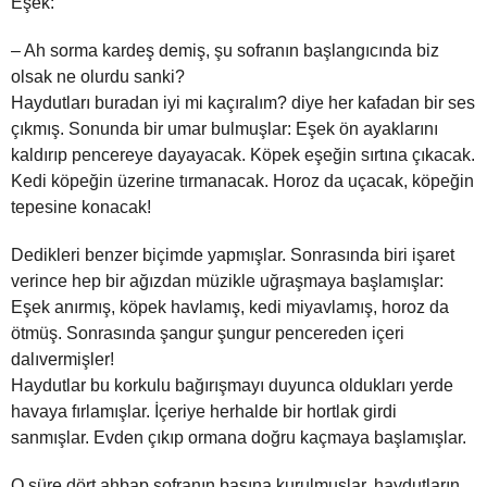
Eşek:
– Ah sorma kardeş demiş, şu sofranın başlangıcında biz
olsak ne olurdu sanki?
Haydutları buradan iyi mi kaçıralım? diye her kafadan bir ses
çıkmış. Sonunda bir umar bulmuşlar: Eşek ön ayaklarını
kaldırıp pencereye dayayacak. Köpek eşeğin sırtına çıkacak.
Kedi köpeğin üzerine tırmanacak. Horoz da uçacak, köpeğin
tepesine konacak!
Dedikleri benzer biçimde yapmışlar. Sonrasında biri işaret
verince hep bir ağızdan müzikle uğraşmaya başlamışlar:
Eşek anırmış, köpek havlamış, kedi miyavlamış, horoz da
ötmüş. Sonrasında şangur şungur pencereden içeri
dalıvermişler!
Haydutlar bu korkulu bağırışmayı duyunca oldukları yerde
havaya fırlamışlar. İçeriye herhalde bir hortlak girdi
sanmışlar. Evden çıkıp ormana doğru kaçmaya başlamışlar.
O süre dört ahbap sofranın başına kurulmuşlar, haydutların