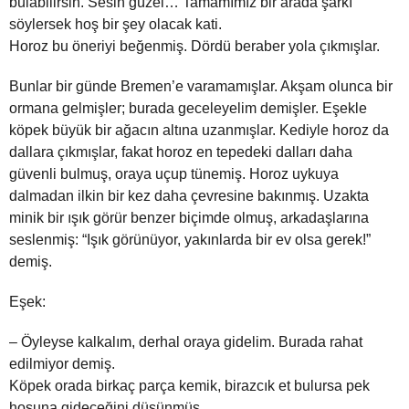
bulabilirsin. Sesin güzel… Tamamımız bir arada şarkı
söylersek hoş bir şey olacak kati.
Horoz bu öneriyi beğenmiş. Dördü beraber yola çıkmışlar.
Bunlar bir günde Bremen’e varamamışlar. Akşam olunca bir
ormana gelmişler; burada geceleyelim demişler. Eşekle
köpek büyük bir ağacın altına uzanmışlar. Kediyle horoz da
dallara çıkmışlar, fakat horoz en tepedeki dalları daha
güvenli bulmuş, oraya uçup tünemiş. Horoz uykuya
dalmadan ilkin bir kez daha çevresine bakınmış. Uzakta
minik bir ışık görür benzer biçimde olmuş, arkadaşlarına
seslenmiş: “Işık görünüyor, yakınlarda bir ev olsa gerek!”
demiş.
Eşek:
– Öyleyse kalkalım, derhal oraya gidelim. Burada rahat
edilmiyor demiş.
Köpek orada birkaç parça kemik, birazcık et bulursa pek
hoşuna gideceğini düşünmüş.