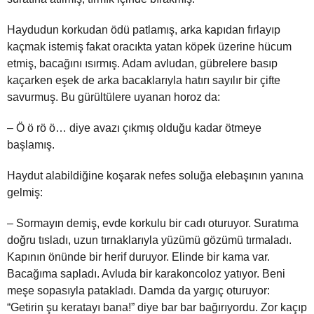
Haydudun korkudan ödü patlamış, arka kapıdan fırlayıp
kaçmak istemiş fakat oracıkta yatan köpek üzerine hücum
etmiş, bacağını ısırmış. Adam avludan, gübrelere basıp
kaçarken eşek de arka bacaklarıyla hatırı sayılır bir çifte
savurmuş. Bu gürültülere uyanan horoz da:
– Ö ö rö ö… diye avazı çıkmış olduğu kadar ötmeye
başlamış.
Haydut alabildiğine koşarak nefes soluğa elebaşının yanına
gelmiş:
– Sormayın demiş, evde korkulu bir cadı oturuyor. Suratıma
doğru tısladı, uzun tırnaklarıyla yüzümü gözümü tırmaladı.
Kapının önünde bir herif duruyor. Elinde bir kama var.
Bacağıma sapladı. Avluda bir karakoncoloz yatıyor. Beni
meşe sopasıyla patakladı. Damda da yargıç oturuyor:
“Getirin şu keratayı bana!” diye bar bar bağırıyordu. Zor kaçıp