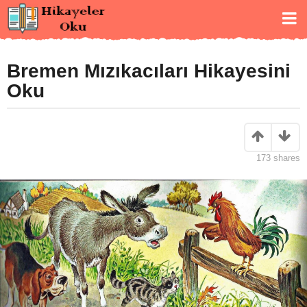
Bremen Mızıkacıları Hikayesini
Oku
173
shares