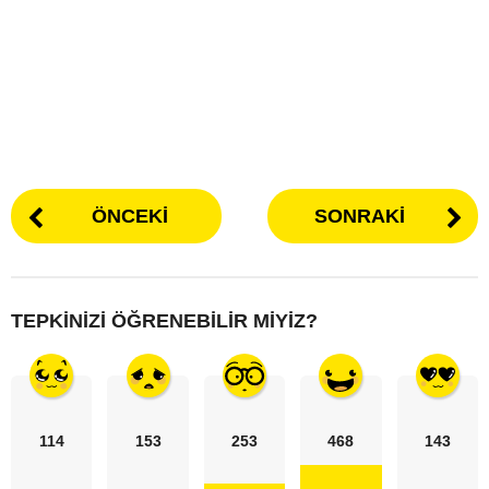
ÖNCEKI
SONRAKI
TEPKINIZI ÖĞRENEBILIR MIYIZ?
114
153
253
468
143