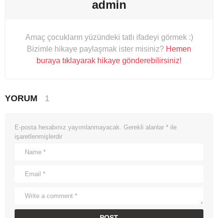
admin
Amaç çocukların yüzündeki tatlı ifadeyi görmek :)
Bizimle hikaye paylaşmak ister misiniz?
Hemen
buraya tıklayarak hikaye gönderebilirsiniz!
YORUM
1
E-posta hesabınız yayımlanmayacak.
Gerekli alanlar
*
ile
işaretlenmişlerdir