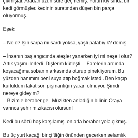
çıkmışlar. Aradan uzun süre geçmemiş. Yolun kıyısında bir
kedi görmüşler. kedinin suratından düşen bin parça
oluyormuş.
Eşek:
– Ne o? İşin sarpa mı sardı yoksa, yaşlı palabıyık? demiş.
– İnsanın başlangıcında ateşler yanarken iyi mi neşeli olur?
Artık yaşım ilerledi. Dişlerim kütleşti… Farelerin ardında
koşacağıma sobanın arkasında oturup pinekliyorum. Bu
yüzden hanımım beni suya atıp boğmak istedi. Ben kaçıp
kurtuldum fakat son pişmanlığın yararı olmuyor. Şimdi
nereye gideyim?
– Bizimle beraber gel. Müzikten anladığın bilinir. Oraya
varınca şehir mızıkacısı olursun!
Kedi bu sözü hoş karşılamış, onlarla beraber yola çıkmış.
Bu üç yurt kaçağı bir çiftliğin önünden geçerken selamlık