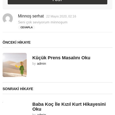
Minnoş serhat
d
22 Mayıs 2020, 02:16
e
Seni çok seviyorum minnoşum
d
CEVAPLA
i
k
i
ÖNCEKI HIKAYE
:
Küçük Prens Masalını Oku
by
admin
SONRAKI HIKAYE
Baba Koç İle Kızıl Kurt Hikayesini
Oku
by
admin