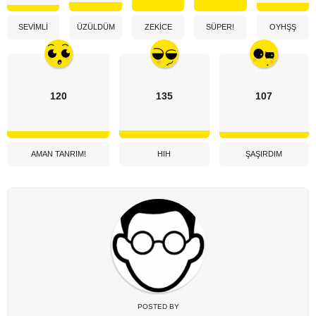
SEVIMLI
ÜZÜLDÜM
ZEKICE
SÜPER!
OYHŞŞ
120
135
107
AMAN TANRIM!
HIH
ŞAŞIRDIM
POSTED BY