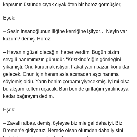
kapısının üstünde cıyak cıyak öten bir horoz görmüşler;
Eşek:
– Sesin insanoğlunun iliğine kemiğine işliyor… Neyin var
kuzum? demiş. Horoz:
– Havanın güzel olacağını haber verdim. Bugün bizim
sevgili hanımımızın günüdür. “Kristkind”ciğin gömleğini
yıkamıştı. Onu kurutmak istiyor. Fakat yarın pazar, konuklar
gelecek. Onun için hanım asla acımadan aşçı hanıma
söylemiş oldu. Yarın benim çorbamı yiyecekmiş. Iyi mi olsa
bu akşam kellem uçacak. Bari ben de gırtlağım yırtılıncaya
kadar bağırayım dedim.
Eşek:
– Zavallı albaş, demiş, öyleyse bizimle gel daha iyi. Biz
Bremen’e gidiyoruz. Nerede olsan ölümden daha iyisini