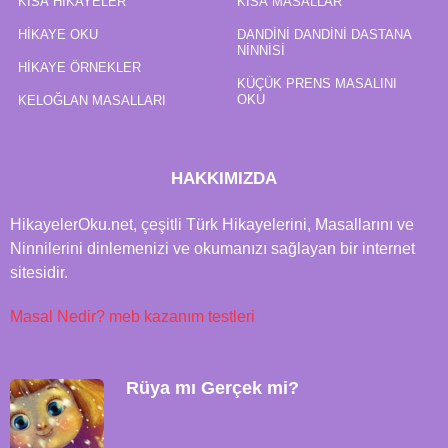
KISA HIKAYELER
KISA MASALLAR
HIKAYE OKU
DANDINI DANDINI DASTANA
NINNISI
HIKAYE ÖRNEKLER
KÜÇÜK PRENS MASALINI
OKU
KELOĞLAN MASALLARI
HAKKIMIZDA
HikayelerOku.net, çeşitli Türk Hikayelerini, Masallarını ve
Ninnilerini dinlemenizi ve okumanızı sağlayan bir internet
sitesidir.
Masal Nedir?
meb kazanım testleri
Rüya mı Gerçek mi?