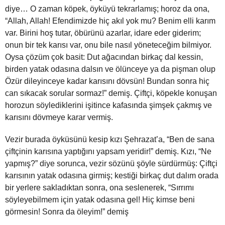
diye… O zaman köpek, öyküyü tekrarlamış; horoz da ona,
“Allah, Allah! Efendimizde hiç akıl yok mu? Benim elli karım
var. Birini hoş tutar, öbürünü azarlar, idare eder giderim;
onun bir tek karısı var, onu bile nasıl yöneteceğim bilmiyor.
Oysa çözüm çok basit: Dut ağacından birkaç dal kessin,
birden yatak odasına dalsın ve ölünceye ya da pişman olup
Özür dileyinceye kadar karısını dövsün! Bundan sonra hiç
can sıkacak sorular sormaz!” demiş. Çiftçi, köpekle konuşan
horozun söylediklerini işitince kafasında şimşek çakmış ve
karısını dövmeye karar vermiş.
Vezir burada öyküsünü kesip kızı Şehrazat’a, “Ben de sana
çift­çinin karısına yaptığını yapsam yeridir!” demiş. Kızı, “Ne
yapmış?” diye sorunca, vezir sözünü şöyle sürdürmüş: Çiftçi
karısının yatak odasına girmiş; kestiği birkaç dut dalım orada
bir yerlere sakladıktan sonra, ona seslenerek, “Sırrımı
söyleyebilmem için yatak odasına gel! Hiç kimse beni
görmesin! Sonra da öleyim!” demiş