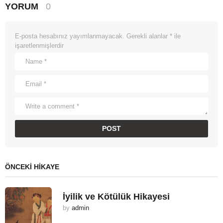
YORUM
0
E-posta hesabınız yayımlanmayacak.
Gerekli alanlar
*
ile
işaretlenmişlerdir
ÖNCEKI HIKAYE
İyilik ve Kötülük Hikayesi
by
admin