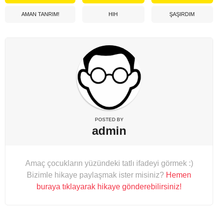
AMAN TANRIM!
HIH
ŞAŞIRDIM
POSTED BY
admin
Amaç çocukların yüzündeki tatlı ifadeyi görmek :)
Bizimle hikaye paylaşmak ister misiniz?
Hemen
buraya tıklayarak hikaye gönderebilirsiniz!