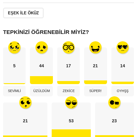
EŞEK ILE ÖKÜZ
TEPKINIZI ÖĞRENEBILIR MIYIZ?
5
44
17
21
14
SEVIMLI
ÜZÜLDÜM
ZEKICE
SÜPER!
OYHŞŞ
21
53
23