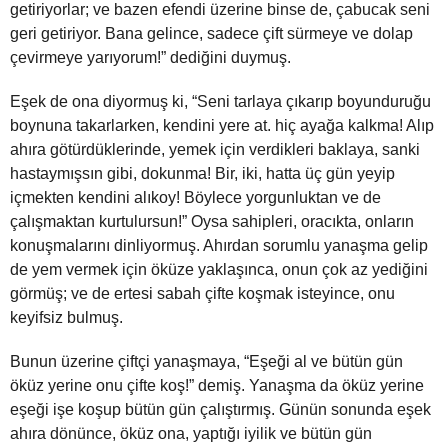
getiriyorlar; ve bazen efendi üzerine binse de, çabucak seni
geri getiriyor. Bana gelince, sadece çift sürmeye ve dolap
çevirmeye yarıyorum!” dediğini duymuş.
Eşek de ona diyormuş ki, “Seni tarlaya çıkarıp boyunduruğu
boynuna takarlarken, kendini yere at. hiç ayağa kalkma! Alıp
ahıra götürdüklerinde, yemek için verdikleri baklaya, sanki
hastaymışsın gibi, dokunma! Bir, iki, hatta üç gün yeyip
içmekten kendini alıkoy! Böylece yorgunluktan ve de
çalışmaktan kurtulursun!” Oysa sahipleri, oracıkta, onların
konuşmalarını dinliyormuş. Ahırdan sorumlu yanaşma gelip
de yem vermek için öküze yaklaşınca, onun çok az yediğini
görmüş; ve de ertesi sabah çifte koş­mak isteyince, onu
keyifsiz bulmuş.
Bunun üzerine çiftçi yanaşmaya, “Eşeği al ve bütün gün
öküz yerine onu çifte koş!” demiş. Yanaş­ma da öküz yerine
eşeği işe koşup bütün gün çalıştırmış. Günün sonunda eşek
ahıra dönünce, öküz ona, yaptığı iyilik ve bütün gün