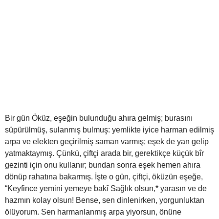
Bir gün Öküz, eşeğin bulunduğu ahıra gelmiş; burasını
süpürülmüş, sulanmış bulmuş: yemlikte iyice harman edilmiş
arpa ve elekten geçirilmiş saman varmış; eşek de yan gelip
yatmaktaymış. Çünkü, çiftçi arada bir, gerektikçe küçük bîr
gezinti için onu kullanır; bundan sonra eşek hemen ahıra
dönüp rahatına bakarmış. İşte o gün, çiftçi, öküzün eşeğe,
“Keyfince yemini yemeye bakî Sağlık olsun,* yarasın ve de
hazmın kolay olsun! Bense, sen dinlenirken, yorgunluktan
ölüyorum. Sen harmanlanmış arpa yiyorsun, önüne