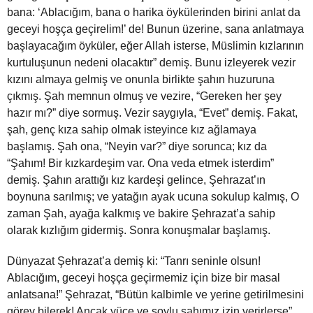
bana: ‘Ablacığım, bana o harika öykülerinden birini anlat da
geceyi hoşça geçirelim!’ de! Bunun üzerine, sana anlatmaya
başlayacağım öyküler, eğer Allah isterse, Müslimin kızlarının
kurtuluşunun nedeni olacaktır” demiş. Bunu izleyerek vezir
kızını almaya gelmiş ve onunla birlikte şahın huzuruna
çıkmış. Şah memnun olmuş ve vezire, “Gereken her şey
hazır mı?” diye sormuş. Vezir saygıyla, “Evet” demiş. Fakat,
şah, genç kıza sahip olmak isteyince kız ağlamaya
başlamış. Şah ona, “Neyin var?” diye sorunca; kız da
“Şahım! Bir kızkardeşim var. Ona veda etmek isterdim”
demiş. Şahın arattığı kız kardeşi gelince, Şehrazat’ın
boynuna sarılmış; ve yatağın ayak ucuna sokulup kalmış, O
zaman Şah, ayağa kalkmış ve bakire Şehrazat’a sahip
olarak kızlığım gidermiş. Sonra konuşmalar başlamış.
Dünyazat Şehrazat’a demiş ki: “Tanrı seninle olsun!
Ablacığım, geceyi hoşça geçirmemiz için bize bir masal
anlatsana!” Şehrazat, “Bütün kalbimle ve yerine getirilmesini
görev bilerek! Ancak yüce ve soylu şahımız izin verirlerse”