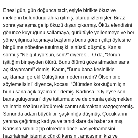
Ertesi gün, gün doğunca tacir, eşiyle birlikte öküz ve
ineklerin bulunduğu ahıra gitmiş; oturup izlemişler. Biraz
sonra yanaşma gelip öküzü dışarı çıkarmış. Öküz efendisini
görünce kuyruğunu sallamaya, gürültüyle yellenmeye ve her
yöne çılgınca koşmaya başlamış bunu gören çiftçi öylesine
bir gülme nöbetine tutulmuş ki, sırtüstü düşmüş. Kan sı
sormuş “Ne gülüyorsun, sen?” diyerek… O da, “Gö­rüp
işittiğim bir şeyden ötürü. Bunu ölümü göze almadan sana
açıklayamam!” demiş. Kadın, “Bunu bana kesinlikle
açıklaman gerek! Gülüşünün nedeni nedir? Ölsen bile
söylemelisin!” diyence, kocası, “Ölümden korktuğum için
bunu sana açıklayamam!” demiş. Kadınsa, “Öyleyse sen
bana gülüyorsun” diye tutturmuş; ve de onunla çekişmekten
ve inatla sözünü sürdürerek canını sıkmaktan vazgeçmemiş.
Sonunda adam büyük bir şaşkınlığa düşmüş. Çocuklarını
yanı­na çağırtmış; kadıya ve tanıdıklara da haber salmış.
Karısına sırrını açıp ölmeden önce, vasiyetnamesini
hazırlatmak istemiş; çünkü karısını, amcasının kızı ve