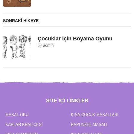
SONRAKI HIKAYE
Çocuklar için Boyama Oyunu
by
admin
SITE IÇI LINKLER
MASAL OKU
KISA ÇOCUK MASALLARI
KARLAR KRALIÇESI
RAPUNZEL MASALI