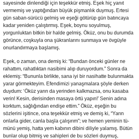
sayesinde dinlendiği için teşekkür etmiş. Eşek hiç yanıt
vermemiş ve yaptığından büyük pişmanlık duymuş. Ertesi
gün saban-sürücü gelmiş ve eşeği götürüp gün batıncaya
kadar yeniden çalıştırmış. Eşek, boynu soyulmuş,
yorgunluktan bitkin bir halde gelmiş. Öküz, onu bu durumda
görünce, coşkuyla ona şükranlarını sunmaya ve övgüyle
onurlandırmaya başlamış.
Eşek, o zaman, ona demiş ki: “Bundan önceki günler ne
rahattım, rahatlıktan nasibimi alıp duruyordum.” Sonra da
eklemiş: “Bununla birlikte, sana iyi bir nasihatte bulunmakta
yarar görmekteyim. Efendimizi yanaşmalara şöyle derken
duydum: ‘Öküz yarın da yerinden kalkmazsa, onu kasaba
verin! Kesin, derisinden masaya örtü yapın!’ Senin adına
korktum, sağlığından endişe ettim.” Öküz, eşeğin bu
sözlerini işitince, ona teşekkür etmiş ve demiş ki, “Yarın
onlarla gider, canla başla çalışırım”; ve hemen yeminin tü­
münü yemiş, hatta yem kabının dibini diliyle yalamış. Bütün
bunlar olup bitmiş ve sahipleri de bu sözleri duymuş,