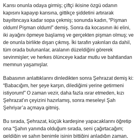
Karısı onunla odaya girmiş; çiftçi ikisine özgü odanın
kapısını kapayıp karısına, gittikçe şiddetini artırarak
bayıltıncaya kadar sopa çekmiş; sonunda kadın, “Pişman
oldum! Pişman oldum!” demiş. Sonra da kocasının iki elini,
iki ayağını öpmeye baş­lamış ve gerçekten pişman olmuş; ve
de onunla birlikte dışarı çıkmış. İki tarafın yakınları da dahil,
tüm orada bulunanlar, aralanın düzeldiğini görerek
sevinmişler; ve herkes ölünceye kadar mutlu ve bahtlandan
memnun yaşamışlar.
Babasının anlattıklarını dinledikten sonra Şehrazat demiş ki:
“Babacığım, her şeye karşın, dilediğimi yerine getirmeni
istiyorum!” O zaman vezir, daha fazla ısrar etmeden, kızı
Şehrazat’ın çeyizini hazırlamış, sonra meseleyi Şah
Şehriyar’a açmaya gitmiş.
Bu sırada, Şehrazat, küçük kardeşine yapacaklarını öğretip
ona “Şahın yanında olduğum sırada, seni çağırtacağım;
geldiğin ve şahın benimle işinin bittiğini anladığın zaman,