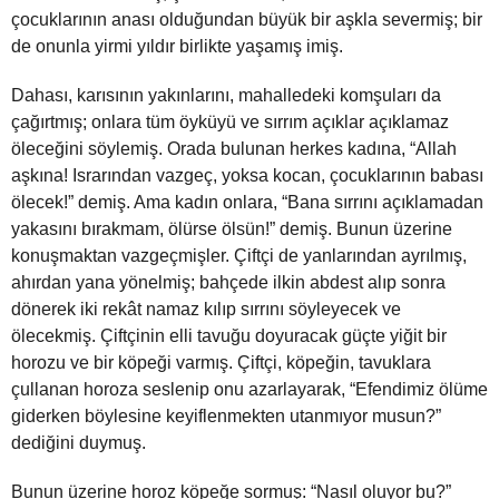
çocuklarının anası olduğundan büyük bir aşkla severmiş; bir
de onunla yirmi yıldır birlikte yaşamış imiş.
Dahası, karısının yakınlarını, mahalledeki komşuları da
çağırtmış; onlara tüm öyküyü ve sırrım açıklar açıklamaz
öleceğini söylemiş. Orada bulunan herkes kadına, “Allah
aşkına! Israrından vazgeç, yoksa kocan, çocuklarının babası
ölecek!” demiş. Ama kadın onlara, “Bana sırrını açıklamadan
yakasını bırakmam, ölürse ölsün!” demiş. Bunun üzerine
konuşmaktan vazgeçmişler. Çiftçi de yanlarından ayrılmış,
ahırdan yana yönelmiş; bahçede ilkin abdest alıp sonra
dönerek iki rekât namaz kılıp sırrını söyleyecek ve
ölecekmiş. Çiftçinin elli tavuğu doyuracak güçte yiğit bir
horozu ve bir köpeği varmış. Çiftçi, köpeğin, tavuklara
çullanan horoza seslenip onu azarlayarak, “Efendimiz ölüme
giderken böylesine keyiflenmekten utanmıyor musun?”
dediğini duymuş.
Bunun üzerine horoz köpeğe sormuş: “Nasıl oluyor bu?”