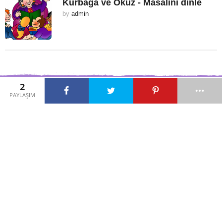
Kurbağa ve Öküz - Masalını dinle
by
admin
2
PAYLAŞIM
SITE IÇI LINKLER
MASAL OKU
KISA ÇOCUK MASALLARI
KARLAR KRALIÇESI
RAPUNZEL MASALI
KISA HIKAYELER
KISA MASALLAR
HIKAYE OKU
DANDINI DANDINI DASTANA
NINNISI
HIKAYE ÖRNEKLER
KÜÇÜK PRENS MASALINI
OKU
KELOĞLAN MASALLARI