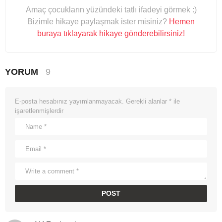
Amaç çocukların yüzündeki tatlı ifadeyi görmek :)
Bizimle hikaye paylaşmak ister misiniz?
Hemen
buraya tıklayarak hikaye gönderebilirsiniz!
YORUM
9
E-posta hesabınız yayımlanmayacak.
Gerekli alanlar
*
ile
işaretlenmişlerdir