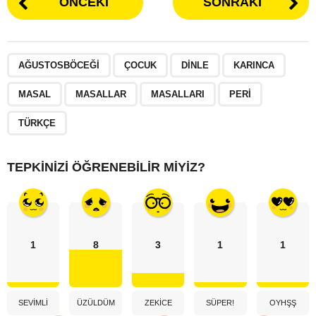
ÖNCEKI
SONRAKI
,
,
,
,
,
,
,
,
AĞUSTOSBÖCEĞI
ÇOCUK
DINLE
KARINCA
MASAL
MASALLAR
MASALLARI
PERI
TÜRKÇE
TEPKINIZI ÖĞRENEBILIR MIYIZ?
1
8
3
1
1
SEVIMLI
ÜZÜLDÜM
ZEKICE
SÜPER!
OYHŞŞ