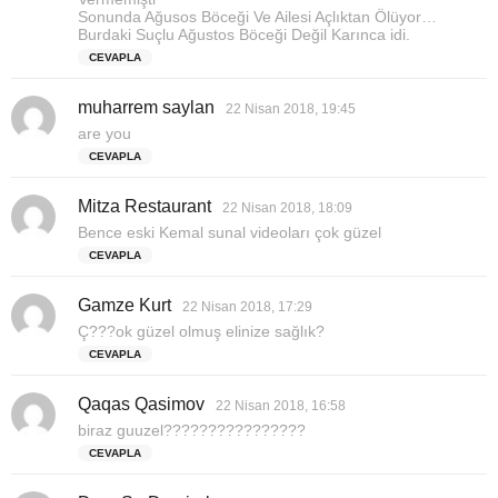
Sonunda Ağusos Böceği Ve Ailesi Açlıktan Ölüyor…
Burdaki Suçlu Ağustos Böceği Değil Karınca idi.
CEVAPLA
muharrem saylan
d
22 Nisan 2018, 19:45
e
are you
d
CEVAPLA
i
k
Mitza Restaurant
d
i
22 Nisan 2018, 18:09
e
:
Bence eski Kemal sunal videoları çok güzel
d
CEVAPLA
i
k
Gamze Kurt
d
i
22 Nisan 2018, 17:29
e
:
Ç???ok güzel olmuş elinize sağlık?
d
CEVAPLA
i
k
Qaqas Qasimov
d
i
22 Nisan 2018, 16:58
e
:
biraz guuzel????????????????
d
CEVAPLA
i
k