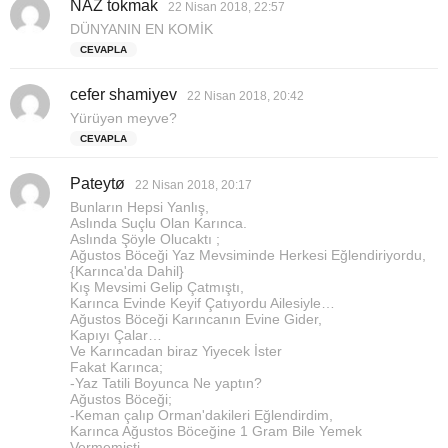
NAZ tokmak
d
22 Nisan 2018, 22:57
e
DÜNYANIN EN KOMİK
d
CEVAPLA
i
k
cefer shamiyev
d
i
22 Nisan 2018, 20:42
e
:
Yürüyən meyve?
d
CEVAPLA
i
k
Pateytø
d
i
22 Nisan 2018, 20:17
e
:
Bunların Hepsi Yanlış,
d
Aslında Suçlu Olan Karınca.
i
Aslında Şöyle Olucaktı ;
Ağustos Böceği Yaz Mevsiminde Herkesi Eğlendiriyordu,
k
{Karınca'da Dahil}
i
Kış Mevsimi Gelip Çatmıştı,
:
Karınca Evinde Keyif Çatıyordu Ailesiyle…
Ağustos Böceği Karıncanın Evine Gider,
Kapıyı Çalar…
Ve Karıncadan biraz Yiyecek İster
Fakat Karınca;
-Yaz Tatili Boyunca Ne yaptın?
Ağustos Böceği;
-Keman çalıp Orman'dakileri Eğlendirdim,
Karınca Ağustos Böceğine 1 Gram Bile Yemek
Vermemişti