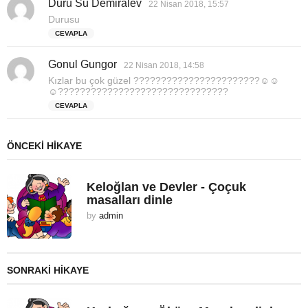
Duru Su Demiralev
d
i
22 Nisan 2018, 15:57
e
:
Durusu
d
CEVAPLA
i
k
Gonul Gungor
d
i
22 Nisan 2018, 14:58
e
:
Kızlar bu çok güzel ???????????????????????☺☺
d
☺???????????????????????????????
i
CEVAPLA
k
i
:
ÖNCEKI HIKAYE
Keloğlan ve Devler - Çoçuk
masalları dinle
by
admin
SONRAKI HIKAYE