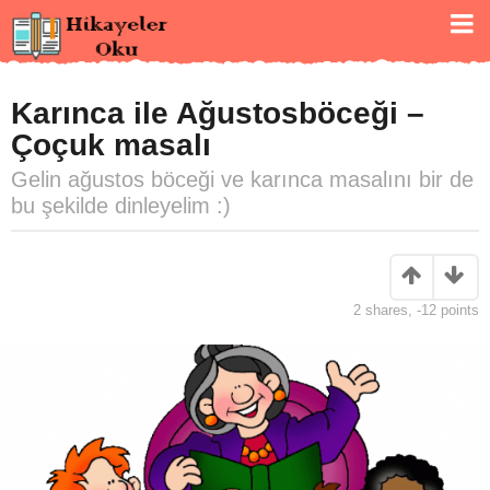
Karınca ile Ağustosböceği –
Çoçuk masalı
Gelin ağustos böceği ve karınca masalını bir de
bu şekilde dinleyelim :)
2
shares,
-12
points