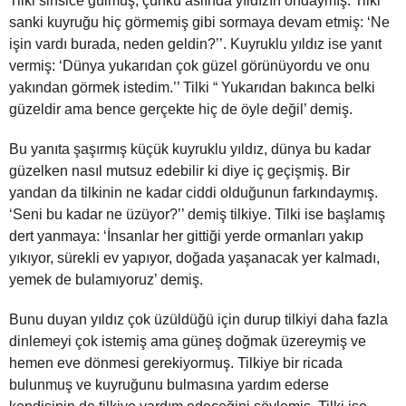
Tilki sinsice gülmüş, çünkü aslında yıldızın ondaymış. Tilki
sanki kuyruğu hiç görmemiş gibi sormaya devam etmiş: ‘Ne
işin vardı burada, neden geldin?’’. Kuyruklu yıldız ise yanıt
vermiş: ‘Dünya yukarıdan çok güzel görünüyordu ve onu
yakından görmek istedim.’’ Tilki “ Yukarıdan bakınca belki
güzeldir ama bence gerçekte hiç de öyle değil’ demiş.
Bu yanıta şaşırmış küçük kuyruklu yıldız, dünya bu kadar
güzelken nasıl mutsuz edebilir ki diye iç geçişmiş. Bir
yandan da tilkinin ne kadar ciddi olduğunun farkındaymış.
‘Seni bu kadar ne üzüyor?’’ demiş tilkiye. Tilki ise başlamış
dert yanmaya: ‘İnsanlar her gittiği yerde ormanları yakıp
yıkıyor, sürekli ev yapıyor, doğada yaşanacak yer kalmadı,
yemek de bulamıyoruz’ demiş.
Bunu duyan yıldız çok üzüldüğü için durup tilkiyi daha fazla
dinlemeyi çok istemiş ama güneş doğmak üzereymiş ve
hemen eve dönmesi gerekiyormuş. Tilkiye bir ricada
bulunmuş ve kuyruğunu bulmasına yardım ederse