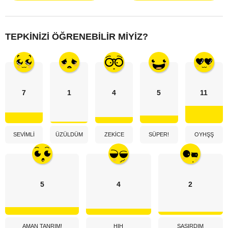
TEPKINIZI ÖĞRENEBILIR MIYIZ?
7
1
4
5
11
SEVIMLI
ÜZÜLDÜM
ZEKICE
SÜPER!
OYHŞŞ
5
4
2
AMAN TANRIM!
HIH
ŞAŞIRDIM