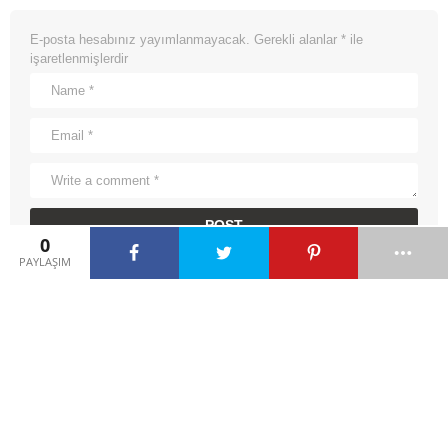
E-posta hesabınız yayımlanmayacak.
Gerekli alanlar
*
ile
işaretlenmişlerdir
0
PAYLAŞIM
ÖNCEKI HIKAYE
Arkadaş Arayan Kardan Adam
by
admin