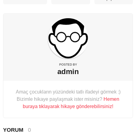
POSTED BY
admin
Amaç çocukların yüzündeki tatlı ifadeyi görmek :)
Bizimle hikaye paylaşmak ister misiniz?
Hemen
buraya tıklayarak hikaye gönderebilirsiniz!
YORUM
0