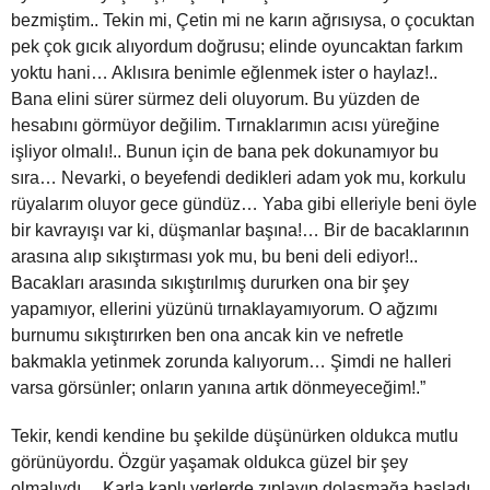
bezmiştim.. Tekin mi, Çetin mi ne karın ağrısıysa, o çocuktan
pek çok gıcık alıyordum doğrusu; elinde oyuncaktan farkım
yoktu hani… Aklısıra benimle eğlenmek ister o haylaz!..
Bana elini sürer sürmez deli oluyorum. Bu yüzden de
hesabını görmüyor değilim. Tırnaklarımın acısı yüreğine
işliyor olmalı!.. Bunun için de bana pek dokunamıyor bu
sıra… Nevarki, o beyefendi dedikleri adam yok mu, korkulu
rüyalarım oluyor gece gündüz… Yaba gibi elleriyle beni öyle
bir kavrayışı var ki, düşmanlar başına!… Bir de bacaklarının
arasına alıp sıkıştırması yok mu, bu beni deli ediyor!..
Bacakları arasında sıkıştırılmış dururken ona bir şey
yapamıyor, ellerini yüzünü tırnaklayamıyorum. O ağzımı
burnumu sıkıştırırken ben ona ancak kin ve nefretle
bakmakla yetinmek zorunda kalıyorum… Şimdi ne halleri
varsa görsünler; onların yanına artık dönmeyeceğim!.”
Tekir, kendi kendine bu şekilde düşünürken oldukca mutlu
görünüyordu. Özgür yaşamak oldukca güzel bir şey
olmalıydı… Karla kaplı yerlerde zıplayıp dolaşmağa başladı.