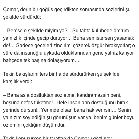
Çomar, derin bir göğüs geçirdikten sonrasında sözlerini şu
şekilde sürdürdü:
– Ben’se o şekilde miyim ya?!.. Şu tahta kulübede ömrüm
yalnızlık içinde geçip duruyor… Buna sen istersen yaşamak
de!… Sadece geceleri zincirimi çözerek özgür bırakıyorlar; o
süre da insanoğlu uykuda olduklarından gene yalnız kalıyor,
bahçede tek başına dolaşıyorum…
Tekir, bakışlarını ters bir halde sürdürürken şu şekilde
karşılık verdi:
– Bana asla dostluktan söz etme, kandıramazsın beni,
boşuna nefes tüketme!.. Hele insanların dostluğunu bırak
yerinde dursun!.. Yerimde olsan bana hak verirsin… Senin
yalnızım söylediğin şu görünüşün var ya, benim günler boyu
özlemini çektiğim düşümdür.
Tekir, konuşurken bir taraftan da Çomar’ı gözlüyor,