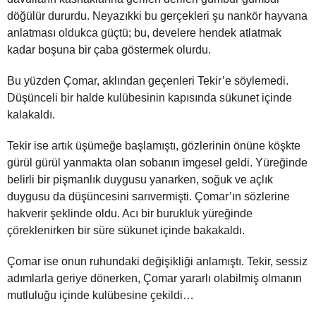
döğülür dururdu. Neyazıkki bu gerçekleri şu nankör hayvana
anlatması oldukca güçtü; bu, develere hendek atlatmak
kadar boşuna bir çaba göstermek olurdu.
Bu yüzden Çomar, aklından geçenleri Tekir’e söylemedi.
Düşünceli bir halde kulübesinin kapısında sükunet içinde
kalakaldı.
Tekir ise artık üşümeğe başlamıştı, gözlerinin önüne köşkte
gürül gürül yanmakta olan sobanın imgesel geldi. Yüreğinde
belirli bir pişmanlık duygusu yanarken, soğuk ve açlık
duygusu da düşüncesini sarıvermişti. Çomar’ın sözlerine
hakverir şeklinde oldu. Acı bir burukluk yüreğinde
çöreklenirken bir süre sükunet içinde bakakaldı.
Çomar ise onun ruhundaki değişikliği anlamıştı. Tekir, sessiz
adımlarla geriye dönerken, Çomar yararlı olabilmiş olmanın
mutluluğu içinde kulübesine çekildi…