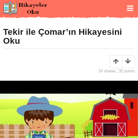
Tekir ile Çomar’ın Hikayesini
Oku
58
shares,
35
points