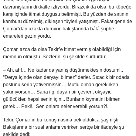
davranışlarını dikkatle izliyordu. Birazcık da olsa, bu köpeğe
karşı içinde itimat duygusu belirmişti. Bu yüzden de sırtının
kamburu düzelmiş, dikleşen tüyleri yatışmıştı. Fakat gene de
Çomar’dan uzakta duruyor, bakışlarında hâlâ şüphe
emareleri geziniyordu.
Çomar, azca da olsa Tekir’e itimat vermiş olabildiği için
memnun olmuştu. Sözlerini şu şekilde sürdürdü:
– Ah, ah!… Ne kadar da yanlış düşünmektesin dostum!..
“Derya içinde olan deryayı bilmez” derler. Sıcacık bir odada
postunu serip yatıvermişsin… Mutlu olman gerekirken
yakınıyorsun… Sana ilgi duyan bir çevren, okşayıcı
gülücükler, hepsi senin için!.. Bunların kıymetini bilmen
gerek… Peki!.. Sen onlara neler verebiliyorsun?!.
Tekir, Çomar’ın bu konuşmasına pek oldukca şaşmıştı.
Bakışlarına bir sual anlamı verirken sertçe bir ifâdeyle şu
şekilde dedi: