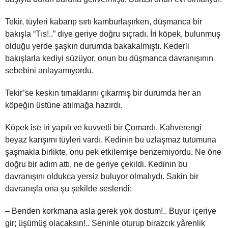
Tekir, tüyleri kabarıp sırtı kamburlaşırken, düşmanca bir
bakışla “Tıs!..” diye geriye doğru sıçradı. İri köpek, bulunmuş
olduğu yerde şaşkın durumda bakakalmıştı. Kederli
bakışlarla kediyi süzüyor, onun bu düşmanca davranışının
sebebini anlayamıyordu.
Tekir’se keskin tırnaklarını çıkarmış bir durumda her an
köpeğin üstüne atılmağa hazırdı.
Köpek ise iri yapılı ve kuvvetli bir Çomardı. Kahverengi
beyaz karışımı tüyleri vardı. Kedinin bu uzlaşmaz tutumuna
şaşmakla birlikte, onu pek etkilemişe benzemiyordu. Ne öne
doğru bir adım attı, ne de geriye çekildi. Kedinin bu
davranışını oldukca yersiz buluyor olmalıydı. Sakin bir
davranışla ona şu şekilde seslendi:
– Benden korkmana asla gerek yok dostum!.. Buyur içeriye
gir; üşümüş olacaksın!.. Seninle oturup birazcık yârenlik