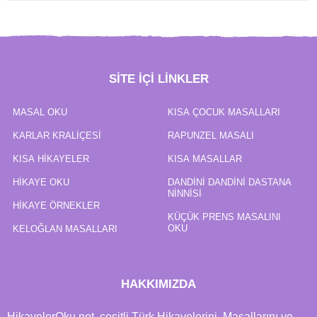
SITE IÇI LINKLER
MASAL OKU
KISA ÇOCUK MASALLARI
KARLAR KRALIÇESI
RAPUNZEL MASALI
KISA HIKAYELER
KISA MASALLAR
HIKAYE OKU
DANDINI DANDINI DASTANA
NINNISI
HIKAYE ÖRNEKLER
KÜÇÜK PRENS MASALINI
OKU
KELOĞLAN MASALLARI
HAKKIMIZDA
HikayelerOku.net, çeşitli Türk Hikayelerini, Masallarını ve