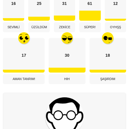
16
25
31
61
12
SEVIMLI
ÜZÜLDÜM
ZEKICE
SÜPER!
OYHŞŞ
17
30
18
AMAN TANRIM!
HIH
ŞAŞIRDIM