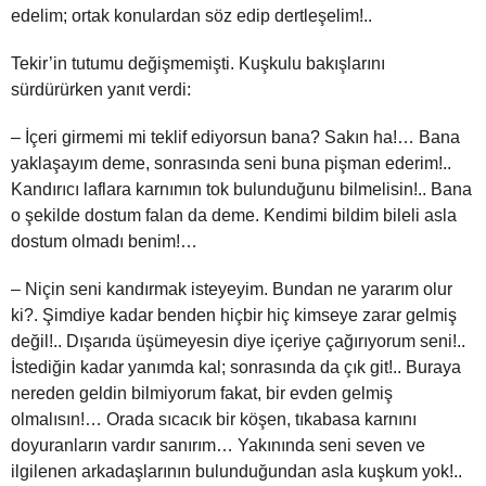
edelim; ortak konulardan söz edip dertleşelim!..
Tekir’in tutumu değişmemişti. Kuşkulu bakışlarını
sürdürürken yanıt verdi:
– İçeri girmemi mi teklif ediyorsun bana? Sakın ha!… Bana
yaklaşayım deme, sonrasında seni buna pişman ederim!..
Kandırıcı laflara karnımın tok bulunduğunu bilmelisin!.. Bana
o şekilde dostum falan da deme. Kendimi bildim bileli asla
dostum olmadı benim!…
– Niçin seni kandırmak isteyeyim. Bundan ne yararım olur
ki?. Şimdiye kadar benden hiçbir hiç kimseye zarar gelmiş
değil!.. Dışarıda üşümeyesin diye içeriye çağırıyorum seni!..
İstediğin kadar yanımda kal; sonrasında da çık git!.. Buraya
nereden geldin bilmiyorum fakat, bir evden gelmiş
olmalısın!… Orada sıcacık bir köşen, tıkabasa karnını
doyuranların vardır sanırım… Yakınında seni seven ve
ilgilenen arkadaşlarının bulunduğundan asla kuşkum yok!..