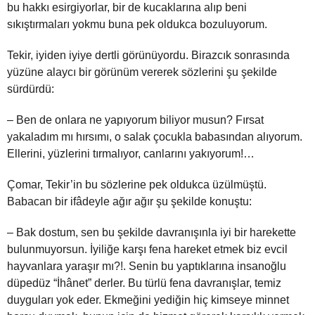
bu hakkı esirgiyorlar, bir de kucaklarına alıp beni
sıkıştırmaları yokmu buna pek oldukca bozuluyorum.
Tekir, iyiden iyiye dertli görünüyordu. Birazcık sonrasında
yüzüne alaycı bir görünüm vererek sözlerini şu şekilde
sürdürdü:
– Ben de onlara ne yapıyorum biliyor musun? Fırsat
yakaladım mı hırsımı, o salak çocukla babasından alıyorum.
Ellerini, yüzlerini tırmalıyor, canlarını yakıyorum!…
Çomar, Tekir’in bu sözlerine pek oldukca üzülmüştü.
Babacan bir ifâdeyle ağır ağır şu şekilde konuştu:
– Bak dostum, sen bu şekilde davranışınla iyi bir harekette
bulunmuyorsun. İyiliğe karşı fena hareket etmek biz evcil
hayvanlara yaraşır mı?!. Senin bu yaptıklarına insanoğlu
düpedüz “İhânet” derler. Bu türlü fena davranışlar, temiz
duyguları yok eder. Ekmeğini yediğin hiç kimseye minnet