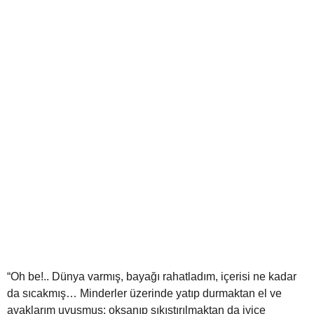
“Oh be!.. Dünya varmış, bayağı rahatladım, içerisi ne kadar
da sıcakmış… Minderler üzerinde yatıp durmaktan el ve
ayaklarım uyuşmuş; okşanıp sıkıştırılmaktan da iyice