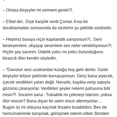
– Onlara birşeyler mi vermem gerek?!.
– Elbet de!.. Diye karşılık verdi Çomar. Kısa bir
duraklamadan sonrasında da sözlerini şu şekilde sürdürdü:
– Hepimiz buraya niçin kapılandık sanıyorsun?!.. Seni
besleyenlere, okşayıp sevenlere sen neler verebiliyorsun?!.
Hiçbir şey sanırım. Üstelik yırtıcı mı yırtıcı bulunduğunu
birazcık ilkin kendin söyledin.
– “Davulun sesi uzaklardan kulağa hoş gelir derler. Sanki
birşeyler biliyor şeklinde konuşuyorsun. Gerçi bana yiyecek,
içecek verdikleri yalan değil. Nevarki, kaşıkla verip sapıyla
gözümü çıkarıyorlar. Verdikleri şeyler nelerin pahasına bilir
misin?!. Sorarım sana : Tutsaklık mı çekmeyi istersin, yoksa
ölür müsün? Bana dışarı bir adım olsun attırmıyorlar…
Bugün iyi mi olduysa kaçmak fırsatını bulabildim. Ben de
hemcinslerimle tanışmak, görüşmek isterim elbet. Benden