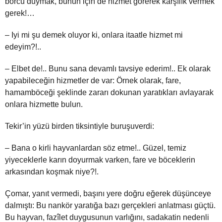
borcu duymak, bunun için de hizmet görerek karşılık vermek
gerek!…
– Iyi mi şu demek oluyor ki, onlara itaatle hizmet mi
edeyim?!..
– Elbet de!.. Bunu sana devamlı tavsiye ederim!.. Ek olarak
yapabileceğin hizmetler de var: Örnek olarak, fare,
hamamböceği şeklinde zararı dokunan yaratıkları avlayarak
onlara hizmette bulun.
Tekir’in yüzü birden tiksintiyle buruşuverdi:
– Bana o kirli hayvanlardan söz etme!.. Güzel, temiz
yiyeceklerle karın doyurmak varken, fare ve böceklerin
arkasından koşmak niye?!.
Çomar, yanıt vermedi, başını yere doğru eğerek düşünceye
dalmıştı: Bu nankör yaratığa bazı gerçekleri anlatması güçtü.
Bu hayvan, fazîlet duygusunun varlığını, sadakatin nedenli