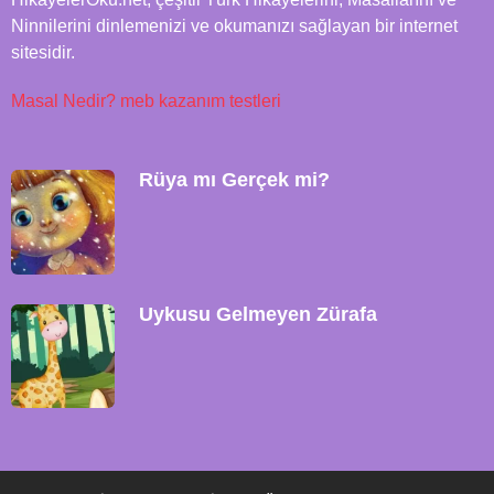
Ninnilerini dinlemenizi ve okumanızı sağlayan bir internet
sitesidir.
Masal Nedir?
meb kazanım testleri
Rüya mı Gerçek mi?
Uykusu Gelmeyen Zürafa