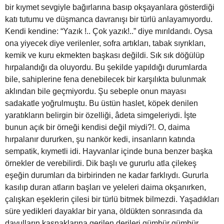
bir kıymet sevgiyle bağırlarına basıp okşayanlara gösterdiği
katı tutumu ve düşmanca davranışı bir türlü anlayamıyordu.
Kendi kendine: “Yazık !.. Çok yazık!..” diye mırıldandı. Oysa
ona yiyecek diye verilenler, sofra artıkları, tabak sıyrıkları,
kemik ve kuru ekmekten başkası değildi. Sık sık döğülüp
hırpalandığı da oluyordu. Bu şekilde yapıldığı durumlarda
bile, sahiplerine fena denebilecek bir karşılıkta bulunmak
aklından bile geçmiyordu. Şu sebeple onun mayası
sadakatle yoğrulmuştu. Bu üstün haslet, köpek denilen
yaratıkların belirgin bir özelliği, âdeta simgeleriydi. İşte
bunun açık bir örneği kendisi değil miydi?!. O, daima
hırpalanır dururken, şu nankör kedi, insanların katında
sempatik, kıymetli idi. Hayvanlar içinde buna benzer başka
örnekler de verebilirdi. Dik başlı ve gururlu atla çilekeş
eşeğin durumları da birbirinden ne kadar farklıydı. Gururla
kasılıp duran atların başları ve yeleleri daima okşanırken,
çalışkan eşeklerin çilesi bir türlü bitmek bilmezdi. Yaşadıkları
süre yedikleri dayaklar bir yana, öldükten sonrasında da
davulların kasnaklarına gerilen derileri gümbür gümbür