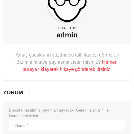
POSTED BY
admin
Amaç çocukların yüzündeki tatlı ifadeyi görmek :)
Bizimle hikaye paylaşmak ister misiniz?
Hemen
buraya tıklayarak hikaye gönderebilirsiniz!
YORUM
0
E-posta hesabınız yayımlanmayacak.
Gerekli alanlar
*
ile
işaretlenmişlerdir