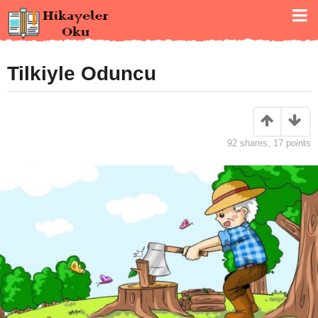
Tilkiyle Oduncu
92
shares,
17
points