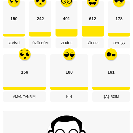
150
242
401
612
178
SEVIMLI
ÜZÜLDÜM
ZEKICE
SÜPER!
OYHŞŞ
156
180
161
AMAN TANRIM!
HIH
ŞAŞIRDIM