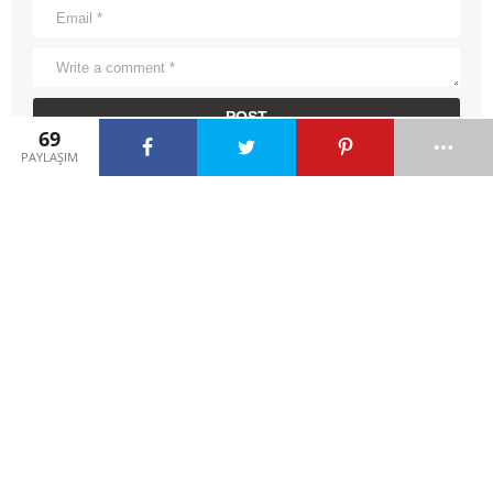
69
PAYLAŞIM
ÖNCEKI HIKAYE
Aslan, Kurt ve Tilki Masalı
by
admin
SONRAKI HIKAYE
Kartalla Tilki
by
admin