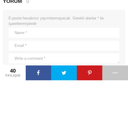
YORUM
0
E-posta hesabınız yayımlanmayacak.
Gerekli alanlar
*
ile
işaretlenmişlerdir
40
PAYLAŞIM
ÖNCEKI HIKAYE
Deve Kuşu ile Aslan Hikayesini Oku
by
admin