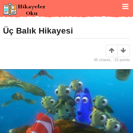
Üç Balık Hikayesi
46
shares,
-10
points