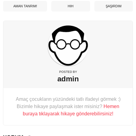
AMAN TANRIM!
HIH
ŞAŞIRDIM
POSTED BY
admin
Amaç çocukların yüzündeki tatlı ifadeyi görmek :)
Bizimle hikaye paylaşmak ister misiniz?
Hemen
buraya tıklayarak hikaye gönderebilirsiniz!