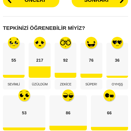
TEPKINIZI ÖĞRENEBILIR MIYIZ?
55
217
92
76
36
SEVIMLI
ÜZÜLDÜM
ZEKICE
SÜPER!
OYHŞŞ
53
86
66