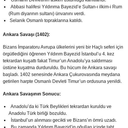
Abbasi halifesi Yıldırıma Bayezid’e Sultan-ı ilkim-i Rum
(Rum diyarının sultanı) ünvanını verdi.
Selanik Osmanlı topraklarına katıldı.
Ankara Savaşı (1402):
Bizans İmparatoru Avrupa ülkelerini yeni bir Haçlı seferi için
örgütlediğini öğrenen Yıldırım Bayezid İstanbul’u 4. kez
tekrardan kuşattı fakat Timur’un Anadolu’ya saldırması
üstüne kuşatma durduruldu. Bu hücum ile Ankara savaşı
başladı. 1402 senesinde Ankara Çukurovasında meydana
getirilen harpte Osmanlı Devleti Timur’un ordusuna yenildi.
Ankara Savaşının Sonucu:
Anadolu’da ki Türk Beylikleri tekrardan kuruldu ve
Anadolu Türk birliği bozuldu.
İstanbul’un alınması gecikti ve Bizans’ın ömrü uzadı.
Bu zamanda Yıldırım Bayezid’in oğulları içinde taht