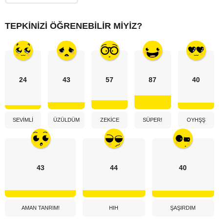
TEPKINIZI ÖĞRENEBILIR MIYIZ?
24
43
57
87
40
SEVIMLI
ÜZÜLDÜM
ZEKICE
SÜPER!
OYHŞŞ
43
44
40
AMAN TANRIM!
HIH
ŞAŞIRDIM