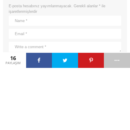
E-posta hesabınız yayımlanmayacak.
Gerekli alanlar
*
ile
işaretlenmişlerdir
16
PAYLAŞIM
ÖNCEKI HIKAYE
Kartalla Tilki
by
admin