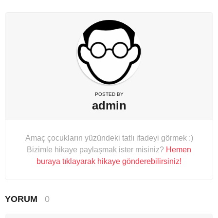
POSTED BY
admin
Amaç çocukların yüzündeki tatlı ifadeyi görmek :)
Bizimle hikaye paylaşmak ister misiniz?
Hemen
buraya tıklayarak hikaye gönderebilirsiniz!
YORUM
0