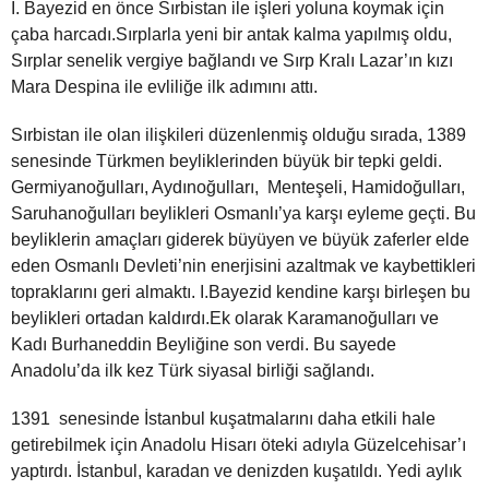
I. Bayezid en önce Sırbistan ile işleri yoluna koymak için
çaba harcadı.Sırplarla yeni bir antak kalma yapılmış oldu,
Sırplar senelik vergiye bağlandı ve Sırp Kralı Lazar’ın kızı
Mara Despina ile evliliğe ilk adımını attı.
Sırbistan ile olan ilişkileri düzenlenmiş olduğu sırada, 1389
senesinde Türkmen beyliklerinden büyük bir tepki geldi.
Germiyanoğulları, Aydınoğulları, Menteşeli, Hamidoğulları,
Saruhanoğulları beylikleri Osmanlı’ya karşı eyleme geçti. Bu
beyliklerin amaçları giderek büyüyen ve büyük zaferler elde
eden Osmanlı Devleti’nin enerjisini azaltmak ve kaybettikleri
topraklarını geri almaktı. I.Bayezid kendine karşı birleşen bu
beylikleri ortadan kaldırdı.Ek olarak Karamanoğulları ve
Kadı Burhaneddin Beyliğine son verdi. Bu sayede
Anadolu’da ilk kez Türk siyasal birliği sağlandı.
1391 senesinde İstanbul kuşatmalarını daha etkili hale
getirebilmek için Anadolu Hisarı öteki adıyla Güzelcehisar’ı
yaptırdı. İstanbul, karadan ve denizden kuşatıldı. Yedi aylık