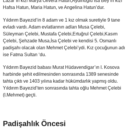
Lazar’ın kızı Marya Olivera Hatun,Aydınoğlu İsa Bey’in kızı
Hafsa Hatun, Maria Hatun, ve Angelina Hatun’dur.
Yıldırım Bayezid’in 8 adam ve 1 kız olmak suretiyle 9 tane
evladı vardı. Adam evlatlarının adları Musa Çelebi,
Süleyman Çelebi, Mustafa Çelebi,Ertuğrul Çelebi,Kasım
Çelebi, Şehzade Musa,İsa Çelebi ve kendisi 5. Osmanlı
padişahı olacak olan Mehmet Çelebi’ydi. Kız çocuğunun adı
ise Fatma Sultan ‘du.
Yıldırım Bayezid babası Murat Hüdavendigar’ın I. Kosova
harbinde şehit edilmesinden sonrasında 1389 senesinde
tahta çıktı ve 1403 yılına kadar hükümdarlık yapmış oldu.
Yıldırım Bayezid’ten sonrasında tahta oğlu Mehmet Çelebi
(I.Mehmet) geçti.
Padişahlık Öncesi