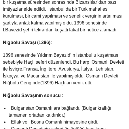
bir kuşatma süresinden sonrasında Bizanslılar’dan bazı
imtiyazlar elde edildi. İstanbul’da bir Türk mahallesi
kurulması, bir cami yapılması ve senelik verginin artırılması
şartıyla antak kalma yapılmış oldu. 1396 senesinde
I.Bayezid şehri tekrardan kuşattı fakat bir netice alamadı.
Nigbolu Savaşı (1396):
1396 senesinde Yıldırım Bayezid’in İstanbul’u kuşatması
sebebiyle Haçlı seferi düzenlendi. Bu harp Osmanlı Devleti
ile İsviçre,Fransa, İngiltere, Avusturya, İtalya, Lehistan,
İskoçya, ve Macaristan ile yapılmış oldu. Osmanlı Devleti
Niğbolu Cenginde(1396) Haçlıları yenik etti.
Niğbolu Savaşının sonucu :
Bulgaristan Osmanlılara bağlandı. (Bulgar krallığı
tamamen ortadan kaldırıldı.)
Eflak ve Bosna Osmanlı himayesine girdi.
Osmanlı Devletinin askeri üstünlüğü kanıtlandı.