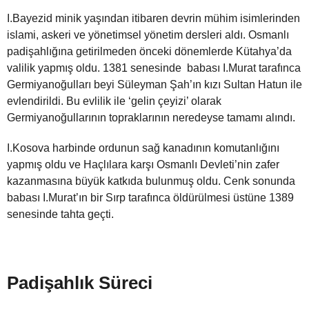
I.Bayezid minik yaşından itibaren devrin mühim isimlerinden
islami, askeri ve yönetimsel yönetim dersleri aldı. Osmanlı
padişahlığına getirilmeden önceki dönemlerde Kütahya’da
valilik yapmış oldu. 1381 senesinde babası I.Murat tarafınca
Germiyanoğulları beyi Süleyman Şah’ın kızı Sultan Hatun ile
evlendirildi. Bu evlilik ile ‘gelin çeyizi’ olarak
Germiyanoğullarının topraklarının neredeyse tamamı alındı.
I.Kosova harbinde ordunun sağ kanadının komutanlığını
yapmış oldu ve Haçlılara karşı Osmanlı Devleti’nin zafer
kazanmasına büyük katkıda bulunmuş oldu. Cenk sonunda
babası I.Murat’ın bir Sırp tarafınca öldürülmesi üstüne 1389
senesinde tahta geçti.
Padişahlık Süreci