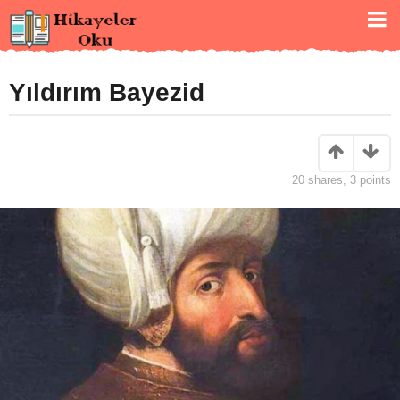
Yıldırım Bayezid
20
shares,
3
points