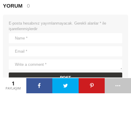
YORUM
0
E-posta hesabınız yayımlanmayacak.
Gerekli alanlar
*
ile
işaretlenmişlerdir
1
PAYLAŞIM
ÖNCEKI HIKAYE
Kıvırcık Saçlı Kız
by
admin