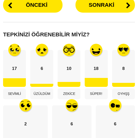
ÖNCEKI
SONRAKI
TEPKINIZI ÖĞRENEBILIR MIYIZ?
17
6
10
18
8
SEVIMLI
ÜZÜLDÜM
ZEKICE
SÜPER!
OYHŞŞ
2
6
6