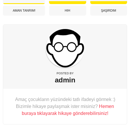
AMAN TANRIM!
HIH
ŞAŞIRDIM
POSTED BY
admin
Amaç çocukların yüzündeki tatlı ifadeyi görmek :)
Bizimle hikaye paylaşmak ister misiniz?
Hemen
buraya tıklayarak hikaye gönderebilirsiniz!