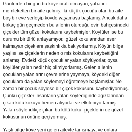
Günlerden bir gün bu köye oralı olmayan, yabancı
memleketten bir aile gelmiş. İki küçük çocuğu olan bu aile
boş bir eve yerleşip köyde yaşamaya başlamış. Ancak daha
birkaç gün geçmeden bu ailenin oturduğu evin bahçesindeki
çiçekler tüm güzel kokularını kaybetmişler. Köylüler ise bu
durumu bir türlü anlayamıyor, güzel kokularından eser
kalmayan çiçeklere şaşkınlıkla bakıyorlarmış. Köyün bilge
yaşlısı ise çiçeklerin neden o mis kokularını kaybettiğini
anlamış. Evdeki küçük çocuklar yalan söylüyorlar, oysa
köylüler yalan nedir hiç bilmiyorlarmış. Gelen ailenin
çocukları yalanlarını çevrelerine yaymaya, köydeki diğer
çocuklara da yalan söylemeyi öğretmeye başlamışlar. Ne
zaman bir çocuk söylese bir çiçek kokusunu kaybediyormuş.
Çünkü çiçekler insanların yalan söylediğinde ağızlarından
çıkan kötü kokuyu hemen alıyorlar ve etkileniyorlarmış.
Yalan söylendikçe çıkan bu kötü koku, çiçeklerin de güzel
kokusunun önüne geçiyormuş.
Yaşlı bilge köye yeni gelen aileyle tanışmaya ve onlara