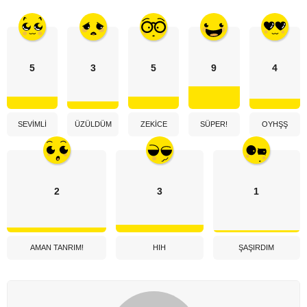
5
3
5
9
4
SEVIMLI
ÜZÜLDÜM
ZEKICE
SÜPER!
OYHŞŞ
2
3
1
AMAN TANRIM!
HIH
ŞAŞIRDIM