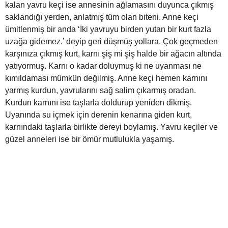
kalan yavru keçi ise annesinin ağlamasını duyunca çıkmış
saklandığı yerden, anlatmış tüm olan biteni. Anne keçi
ümitlenmiş bir anda ‘İki yavruyu birden yutan bir kurt fazla
uzağa gidemez.’ deyip geri düşmüş yollara. Çok geçmeden
karşınıza çıkmış kurt, karnı şiş mi şiş halde bir ağacın altında
yatıyormuş. Karnı o kadar doluymuş ki ne uyanması ne
kımıldaması mümkün değilmiş. Anne keçi hemen karnını
yarmış kurdun, yavrularını sağ salim çıkarmış oradan.
Kurdun karnını ise taşlarla doldurup yeniden dikmiş.
Uyanında su içmek için derenin kenarına giden kurt,
karnındaki taşlarla birlikte dereyi boylamış. Yavru keçiler ve
güzel anneleri ise bir ömür mutlulukla yaşamış.