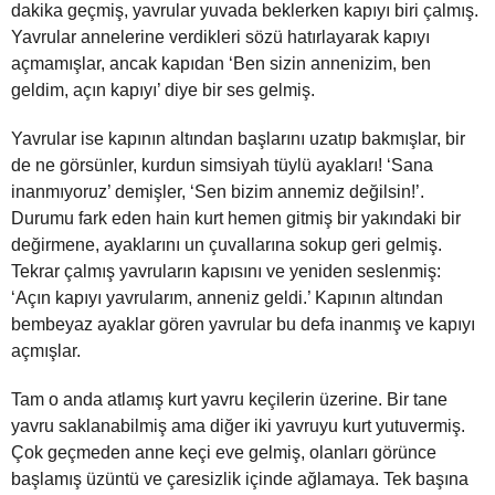
dakika geçmiş, yavrular yuvada beklerken kapıyı biri çalmış.
Yavrular annelerine verdikleri sözü hatırlayarak kapıyı
açmamışlar, ancak kapıdan ‘Ben sizin annenizim, ben
geldim, açın kapıyı’ diye bir ses gelmiş.
Yavrular ise kapının altından başlarını uzatıp bakmışlar, bir
de ne görsünler, kurdun simsiyah tüylü ayakları! ‘Sana
inanmıyoruz’ demişler, ‘Sen bizim annemiz değilsin!’.
Durumu fark eden hain kurt hemen gitmiş bir yakındaki bir
değirmene, ayaklarını un çuvallarına sokup geri gelmiş.
Tekrar çalmış yavruların kapısını ve yeniden seslenmiş:
‘Açın kapıyı yavrularım, anneniz geldi.’ Kapının altından
bembeyaz ayaklar gören yavrular bu defa inanmış ve kapıyı
açmışlar.
Tam o anda atlamış kurt yavru keçilerin üzerine. Bir tane
yavru saklanabilmiş ama diğer iki yavruyu kurt yutuvermiş.
Çok geçmeden anne keçi eve gelmiş, olanları görünce
başlamış üzüntü ve çaresizlik içinde ağlamaya. Tek başına