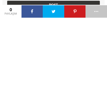
0
PAYLAŞIM
ÖNCEKI HIKAYE
Tembel Kız
by
admin
SONRAKI HIKAYE
Elma Ağacı ile Akıllı Bülbül
by
admin