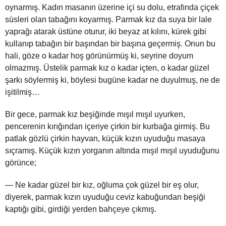
oynarmış. Kadın masanın üzerine içi su dolu, etrafında çiçek
süsleri olan tabağını koyarmış. Parmak kız da suya bir lale
yaprağı atarak üstüne oturur, iki beyaz at kılını, kürek gibi
kullanıp tabağın bir başından bir başına geçermiş. Onun bu
hali, göze o kadar hoş görünürmüş ki, seyrine doyum
olmazmış. Üstelik parmak kız o kadar içten, o kadar güzel
şarkı söylermiş ki, böylesi bugüne kadar ne duyulmuş, ne de
işitilmiş…
Bir gece, parmak kız beşiğinde mışıl mışıl uyurken,
pencerenin kırığından içeriye çirkin bir kurbağa girmiş. Bu
patlak gözlü çirkin hayvan, küçük kızın uyuduğu masaya
sıçramış. Küçük kızın yorganın altında mışıl mışıl uyuduğunu
görünce;
— Ne kadar güzel bir kız, oğluma çok güzel bir eş olur,
diyerek, parmak kızın uyuduğu ceviz kabuğundan beşiği
kaptığı gibi, girdiği yerden bahçeye çıkmış.