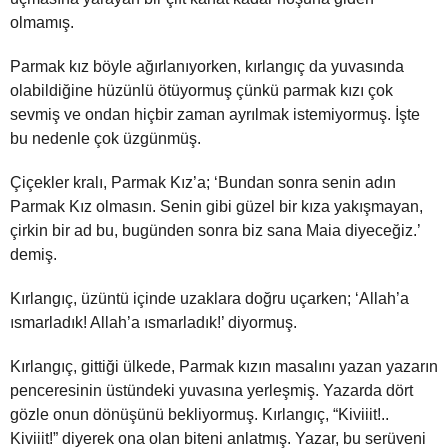
olmamış.
Parmak kız böyle ağırlanıyorken, kırlangıç da yuvasında
olabildiğine hüzünlü ötüyormuş çünkü parmak kızı çok
sevmiş ve ondan hiçbir zaman ayrılmak istemiyormuş. İşte
bu nedenle çok üzgünmüş.
Çiçekler kralı, Parmak Kız’a; ‘Bundan sonra senin adın
Parmak Kız olmasın. Senin gibi güzel bir kıza yakışmayan,
çirkin bir ad bu, bugünden sonra biz sana Maia diyeceğiz.’
demiş.
Kırlangıç, üzüntü içinde uzaklara doğru uçarken; ‘Allah’a
ısmarladık! Allah’a ısmarladık!’ diyormuş.
Kırlangıç, gittiği ülkede, Parmak kızın masalını yazan yazarın
penceresinin üstündeki yuvasına yerleşmiş. Yazarda dört
gözle onun dönüşünü bekliyormuş. Kırlangıç, “Kiviiit!..
Kiviiit!” diyerek ona olan biteni anlatmış. Yazar, bu serüveni