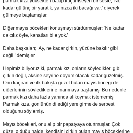
parmak kıza yüksekten bakıp küçümseyen bir sesle; ‘Ne
kadar gülünç bir yaratık, yalnızca iki bacağı var.’ diyerek
gülmeye başlamışlar.
Diğer mayıs böcekleri konuşmayı sürdürmüşler; ‘Ne kadar
da cılız öyle, kanatları bile yok.’
Daha başkaları; ‘Ay, ne kadar çirkin, yüzüne bakılır gibi
değil.’ demişler.
Hepimiz biliyoruz ki, parmak kız, onların söyledikleri gibi
çirkin değil, aksine seyrine doyum olacak kadar güzelmiş.
Onu kaçıran ve ilk bakışta güzel bulan mayıs böceği de
diğerlerinin söylediklerine inanmaya başlamış. Bu nedenle
parmak kızı daha fazla yanında alıkoymak istememiş.
Parmak kıza, gönlünün dilediği yere girmekte serbest
olduğunu söylemiş.
Mayıs böcekleri, onu alıp bir papatyaya oturtmuşlar. Çok
güzel olduğu halde, kendisini çirkin bulan mayıs böceklerine