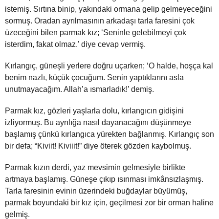
istemiş. Sırtına binip, yakındaki ormana gelip gelmeyeceğini
sormuş. Oradan ayrılmasının arkadaşı tarla faresini çok
üzeceğini bilen parmak kız; ‘Seninle gelebilmeyi çok
isterdim, fakat olmaz.’ diye cevap vermiş.
Kırlangıç, güneşli yerlere doğru uçarken; ‘O halde, hoşça kal
benim nazlı, küçük çocuğum. Senin yaptıklarını asla
unutmayacağım. Allah’a ısmarladık!’ demiş.
Parmak kız, gözleri yaşlarla dolu, kırlangıcın gidişini
izliyormuş. Bu ayrılığa nasıl dayanacağını düşünmeye
başlamış çünkü kırlangıca yürekten bağlanmış. Kırlangıç son
bir defa; “Kiviit! Kiviiit!” diye öterek gözden kaybolmuş.
Parmak kızın derdi, yaz mevsimin gelmesiyle birlikte
artmaya başlamış. Güneşe çıkıp ısınması imkânsızlaşmış.
Tarla faresinin evinin üzerindeki buğdaylar büyümüş,
parmak boyundaki bir kız için, geçilmesi zor bir orman haline
gelmiş.