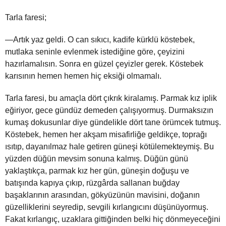
Tarla faresi;
—Artık yaz geldi. O can sıkıcı, kadife kürklü köstebek,
mutlaka seninle evlenmek istediğine göre, çeyizini
hazırlamalısın. Sonra en güzel çeyizler gerek. Köstebek
karısının hemen hemen hiç eksiği olmamalı.
Tarla faresi, bu amaçla dört çıkrık kiralamış. Parmak kız iplik
eğiriyor, gece gündüz demeden çalışıyormuş. Durmaksızın
kumaş dokusunlar diye gündelikle dört tane örümcek tutmuş.
Köstebek, hemen her akşam misafirliğe geldikçe, toprağı
ısıtıp, dayanılmaz hale getiren güneşi kötülemekteymiş. Bu
yüzden düğün mevsim sonuna kalmış. Düğün günü
yaklaştıkça, parmak kız her gün, güneşin doğuşu ve
batışında kapıya çıkıp, rüzgârda sallanan buğday
başaklarının arasından, gökyüzünün mavisini, doğanın
güzelliklerini seyredip, sevgili kırlangıcını düşünüyormuş.
Fakat kırlangıç, uzaklara gittiğinden belki hiç dönmeyeceğini