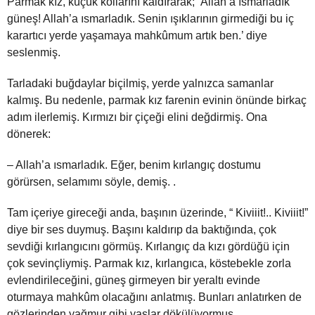
Parmak kız, küçük kollarını kaldırarak; ‘Allah’a ısmarladık
güneş! Allah’a ısmarladık. Senin ışıklarının girmediği bu iç
karartıcı yerde yaşamaya mahkûmum artık ben.’ diye
seslenmiş.
Tarladaki buğdaylar biçilmiş, yerde yalnızca samanlar
kalmış. Bu nedenle, parmak kız farenin evinin önünde birkaç
adım ilerlemiş. Kırmızı bir çiçeği elini değdirmiş. Ona
dönerek:
– Allah’a ısmarladık. Eğer, benim kırlangıç dostumu
görürsen, selamımı söyle, demiş. .
Tam içeriye gireceği anda, başının üzerinde, “ Kiviiit!.. Kiviiit!”
diye bir ses duymuş. Başını kaldırıp da baktığında, çok
sevdiği kırlangıcını görmüş. Kırlangıç da kızı gördüğü için
çok sevinçliymiş. Parmak kız, kırlangıca, köstebekle zorla
evlendirileceğini, güneş girmeyen bir yeraltı evinde
oturmaya mahkûm olacağını anlatmış. Bunları anlatırken de
gözlerinden yağmur gibi yaşlar dökülüyormuş.