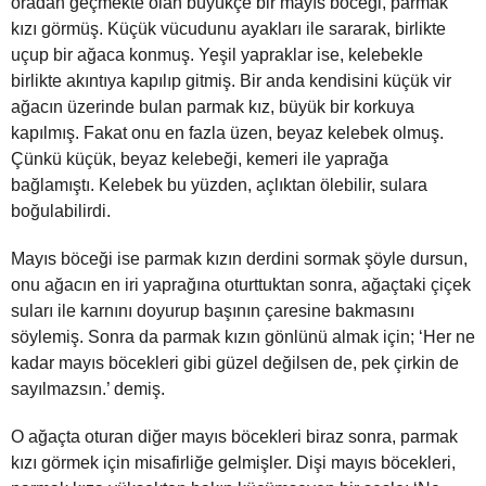
oradan geçmekte olan büyükçe bir mayıs böceği, parmak
kızı görmüş. Küçük vücudunu ayakları ile sararak, birlikte
uçup bir ağaca konmuş. Yeşil yapraklar ise, kelebekle
birlikte akıntıya kapılıp gitmiş. Bir anda kendisini küçük vir
ağacın üzerinde bulan parmak kız, büyük bir korkuya
kapılmış. Fakat onu en fazla üzen, beyaz kelebek olmuş.
Çünkü küçük, beyaz kelebeği, kemeri ile yaprağa
bağlamıştı. Kelebek bu yüzden, açlıktan ölebilir, sulara
boğulabilirdi.
Mayıs böceği ise parmak kızın derdini sormak şöyle dursun,
onu ağacın en iri yaprağına oturttuktan sonra, ağaçtaki çiçek
suları ile karnını doyurup başının çaresine bakmasını
söylemiş. Sonra da parmak kızın gönlünü almak için; ‘Her ne
kadar mayıs böcekleri gibi güzel değilsen de, pek çirkin de
sayılmazsın.’ demiş.
O ağaçta oturan diğer mayıs böcekleri biraz sonra, parmak
kızı görmek için misafirliğe gelmişler. Dişi mayıs böcekleri,