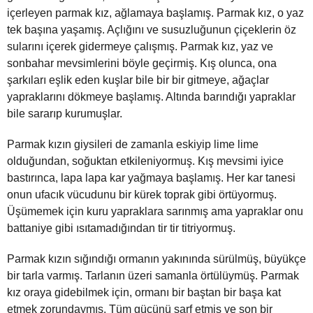
içerleyen parmak kız, ağlamaya başlamış. Parmak kız, o yaz
tek başına yaşamış. Açlığını ve susuzluğunun çiçeklerin öz
sularını içerek gidermeye çalışmış. Parmak kız, yaz ve
sonbahar mevsimlerini böyle geçirmiş. Kış olunca, ona
şarkıları eşlik eden kuşlar bile bir bir gitmeye, ağaçlar
yapraklarını dökmeye başlamış. Altında barındığı yapraklar
bile sararıp kurumuşlar.
Parmak kızın giysileri de zamanla eskiyip lime lime
olduğundan, soğuktan etkileniyormuş. Kış mevsimi iyice
bastırınca, lapa lapa kar yağmaya başlamış. Her kar tanesi
onun ufacık vücudunu bir kürek toprak gibi örtüyormuş.
Üşümemek için kuru yapraklara sarınmış ama yapraklar onu
battaniye gibi ısıtamadığından tir tir titriyormuş.
Parmak kızın sığındığı ormanın yakınında sürülmüş, büyükçe
bir tarla varmış. Tarlanın üzeri samanla örtülüymüş. Parmak
kız oraya gidebilmek için, ormanı bir baştan bir başa kat
etmek zorundaymış. Tüm gücünü sarf etmiş ve son bir