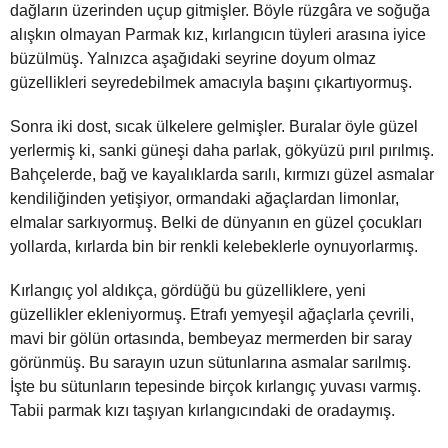
dağların üzerinden uçup gitmişler. Böyle rüzgâra ve soğuğa
alışkın olmayan Parmak kız, kırlangıcın tüyleri arasına iyice
büzülmüş. Yalnızca aşağıdaki seyrine doyum olmaz
güzellikleri seyredebilmek amacıyla başını çıkartıyormuş.
Sonra iki dost, sıcak ülkelere gelmişler. Buralar öyle güzel
yerlermiş ki, sanki güneşi daha parlak, gökyüzü pırıl pırılmış.
Bahçelerde, bağ ve kayalıklarda sarılı, kırmızı güzel asmalar
kendiliğinden yetişiyor, ormandaki ağaçlardan limonlar,
elmalar sarkıyormuş. Belki de dünyanın en güzel çocukları
yollarda, kırlarda bin bir renkli kelebeklerle oynuyorlarmış.
Kırlangıç yol aldıkça, gördüğü bu güzelliklere, yeni
güzellikler ekleniyormuş. Etrafı yemyeşil ağaçlarla çevrili,
mavi bir gölün ortasında, bembeyaz mermerden bir saray
görünmüş. Bu sarayın uzun sütunlarına asmalar sarılmış.
İşte bu sütunların tepesinde birçok kırlangıç yuvası varmış.
Tabii parmak kızı taşıyan kırlangıcındaki de oradaymış.