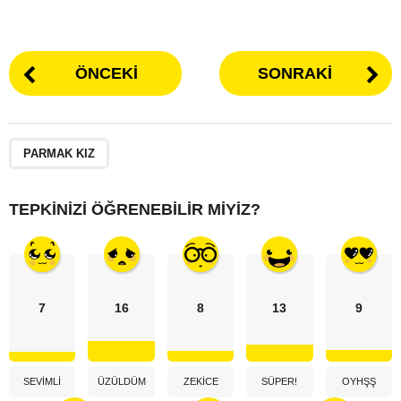
ÖNCEKI
SONRAKI
PARMAK KIZ
TEPKINIZI ÖĞRENEBILIR MIYIZ?
7
16
8
13
9
SEVIMLI
ÜZÜLDÜM
ZEKICE
SÜPER!
OYHŞŞ