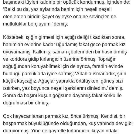
başındaki tüyleri kaldırıp bir öpücük kondurmuş. İçinden de;
‘Belki bu da, yaz aylarında benim için neşeli neşeli
ötenlerden biridir. Şayet öyleyse ona ne sevinçler, ne
mutluluklar borçluyum.’ demiş.
Köstebek, ışığın girmesi için açtığı deliği tıkadıktan sonra,
hanımları evlerine kadar uğurlamış fakat gece parmak kız
uyuyamamış. Kalkmış, saman çöplerinden bir hasır örmüş
ve koridora gidip kırlangıcın üzerine örtmüş. Toprağın
soğuğundan koruyabilmek için de ayrıca, farenin evinde
bulduğu pamuklarla iyice sarmış; ‘Allah’a ısmarladık, şirin
küçük kuşcağız. Ağaçlar yaprakla örtülüyken, güneş bizi
ısıtırken, yaz boyunca neşeli şarkılarını dinledim.’ demiş.
Sonra da başını kuşun göğsüne dayamış fakat korku ile
doğrulması bir olmuş.
Çok heyecanlanan parmak kız, önce ürkmüş. Kendisi, bir
başparmak büyüklüğünde olduğundan, kuş yanında dev gibi
duruyormuş. Yine de gayretle kırlangıcın iki yanındaki