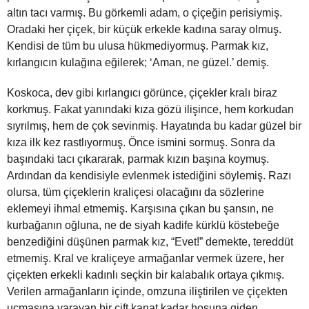
altın tacı varmış. Bu görkemli adam, o çiçeğin perisiymiş.
Oradaki her çiçek, bir küçük erkekle kadına saray olmuş.
Kendisi de tüm bu ulusa hükmediyormuş. Parmak kız,
kırlangıcın kulağına eğilerek; ‘Aman, ne güzel.’ demiş.
Koskoca, dev gibi kırlangıcı görünce, çiçekler kralı biraz
korkmuş. Fakat yanındaki kıza gözü ilişince, hem korkudan
sıyrılmış, hem de çok sevinmiş. Hayatında bu kadar güzel bir
kıza ilk kez rastlıyormuş. Önce ismini sormuş. Sonra da
başındaki tacı çıkararak, parmak kızın başına koymuş.
Ardından da kendisiyle evlenmek istediğini söylemiş. Razı
olursa, tüm çiçeklerin kraliçesi olacağını da sözlerine
eklemeyi ihmal etmemiş. Karşısına çıkan bu şansın, ne
kurbağanın oğluna, ne de siyah kadife kürklü köstebeğe
benzediğini düşünen parmak kız, “Evet!” demekte, tereddüt
etmemiş. Kral ve kraliçeye armağanlar vermek üzere, her
çiçekten erkekli kadınlı seçkin bir kalabalık ortaya çıkmış.
Verilen armağanların içinde, omzuna iliştirilen ve çiçekten
uçmasına yarayan bir çift kanat kadar hoşuna giden