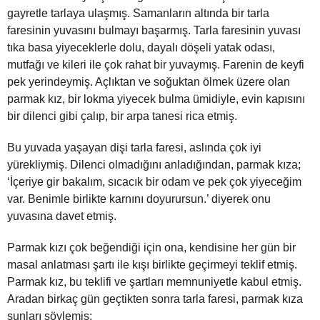
gayretle tarlaya ulaşmış. Samanların altında bir tarla
faresinin yuvasını bulmayı başarmış. Tarla faresinin yuvası
tıka basa yiyeceklerle dolu, dayalı döşeli yatak odası,
mutfağı ve kileri ile çok rahat bir yuvaymış. Farenin de keyfi
pek yerindeymiş. Açlıktan ve soğuktan ölmek üzere olan
parmak kız, bir lokma yiyecek bulma ümidiyle, evin kapısını
bir dilenci gibi çalıp, bir arpa tanesi rica etmiş.
Bu yuvada yaşayan dişi tarla faresi, aslında çok iyi
yürekliymiş. Dilenci olmadığını anladığından, parmak kıza;
‘İçeriye gir bakalım, sıcacık bir odam ve pek çok yiyeceğim
var. Benimle birlikte karnını doyurursun.’ diyerek onu
yuvasına davet etmiş.
Parmak kızı çok beğendiği için ona, kendisine her gün bir
masal anlatması şartı ile kışı birlikte geçirmeyi teklif etmiş.
Parmak kız, bu teklifi ve şartları memnuniyetle kabul etmiş.
Aradan birkaç gün geçtikten sonra tarla faresi, parmak kıza
şunları söylemiş;