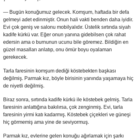
— Bugün konuğumuz gelecek. Komşum, haftada bir defa
gelmeyi adet edinmiştir. Onun hali vakti benden daha iyidir.
Evi çok geniş ve salonu mobilyalıdır. Üstelik sırtında siyah
kadife kürkü var. Eğer onun yanına gidebilsen çok rahat
edersin ama o burnunun ucunu bile göremez. Bildiğin en
güzel masalları anlatıp, onu ömür boyu oyalaman
gerekecek.
Tarla faresinin komşum dediği köstebekten başkası
değilmiş. Parmak kız, böyle birisinin yanında yaşamaya hiç
de niyetli değilmiş.
Biraz sonra, sırtında kadife kürkü ile köstebek gelmiş. Tarla
faresinin anlattığına bakılırsa, çok zenginmiş. Evi, tarla
faresinin yirmi katı kadarmış. Köstebek çiçekleri ve güneşi
hiç görmemiş ama yine de seviyormuş.
Parmak kız, evlerine gelen konuğu ağırlamak için şarkı