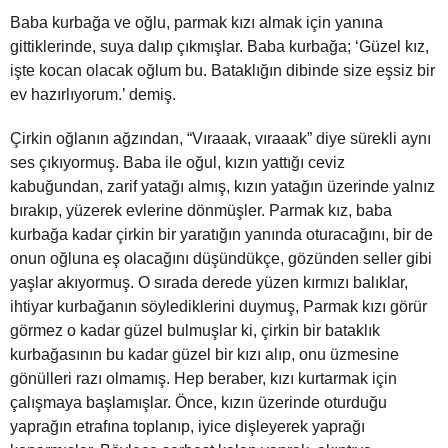
Baba kurbağa ve oğlu, parmak kızı almak için yanına
gittiklerinde, suya dalıp çıkmışlar. Baba kurbağa; ‘Güzel kız,
işte kocan olacak oğlum bu. Bataklığın dibinde size eşsiz bir
ev hazırlıyorum.’ demiş.
Çirkin oğlanın ağzından, “Vıraaak, vıraaak” diye sürekli aynı
ses çıkıyormuş. Baba ile oğul, kızın yattığı ceviz
kabuğundan, zarif yatağı almış, kızın yatağın üzerinde yalnız
bırakıp, yüzerek evlerine dönmüşler. Parmak kız, baba
kurbağa kadar çirkin bir yaratığın yanında oturacağını, bir de
onun oğluna eş olacağını düşündükçe, gözünden seller gibi
yaşlar akıyormuş. O sırada derede yüzen kırmızı balıklar,
ihtiyar kurbağanın söylediklerini duymuş, Parmak kızı görür
görmez o kadar güzel bulmuşlar ki, çirkin bir bataklık
kurbağasının bu kadar güzel bir kızı alıp, onu üzmesine
gönülleri razı olmamış. Hep beraber, kızı kurtarmak için
çalışmaya başlamışlar. Önce, kızın üzerinde oturduğu
yaprağın etrafına toplanıp, iyice dişleyerek yaprağı