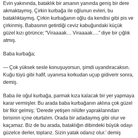
Evin yakınında, bataklık bir arsanın yanında geniş bir dere
akmaktaymış. Çirkin kurbağa ile oğlunun evleri, bu
bataklıktaymış. Çirkin kurbağanın oğlu da kendisi gibi pis ve
çirkinmiş. Babasının getirdiği ceviz kabuğundaki küçük
güzel kızı görünce; “Viraaaak… Viraaaak….” diye bir çığlık
atmış.
Baba kurbağa;
— Çok yüksek sesle konuşuyorsun, şimdi uyandıracaksın.
Kuğu tüyü gibi hafif, uyanırsa korkudan uçup gidiverir sonra,
demiş.
Baba ile oğul kurbağa, parmak kıza kalacak bir yer yapmaya
karar vermişler. Bu arada baba kurbağanın aklına çok güzel
bir fikir gelmiş; ‘Derede yetişen nilüfer yapraklarından
birisinin içine oturtalım. Orada bir adadaymış gibi olur ve
kaçamaz. Biz de bu arada, bataklığın dibindeki büyük odayı
güzelce derler, toplarız. Sizin yatak odanız olur.’ demiş