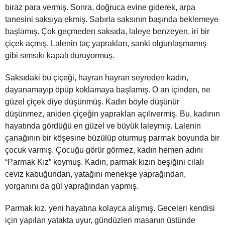
biraz para vermiş. Sonra, doğruca evine giderek, arpa
tanesini saksıya ekmiş. Sabırla saksının başında beklemeye
başlamış. Çok geçmeden saksıda, laleye benzeyen, iri bir
çiçek açmış. Lalenin taç yaprakları, sanki olgunlaşmamış
gibi sımsıkı kapalı duruyormuş.
Saksıdaki bu çiçeği, hayran hayran seyreden kadın,
dayanamayıp öpüp koklamaya başlamış. O an içinden, ne
güzel çiçek diye düşünmüş. Kadın böyle düşünür
düşünmez, aniden çiçeğin yaprakları açılıvermiş. Bu, kadının
hayatında gördüğü en güzel ve büyük laleymiş. Lalenin
çanağının bir köşesine büzülüp oturmuş parmak boyunda bir
çocuk varmış. Çocuğu görür görmez, kadın hemen adını
“Parmak Kız” koymuş. Kadın, parmak kızın beşiğini cilalı
ceviz kabuğundan, yatağını menekşe yaprağından,
yorganını da gül yaprağından yapmış.
Parmak kız, yeni hayatına kolayca alışmış. Geceleri kendisi
için yapılan yatakta uyur, gündüzleri masanın üstünde