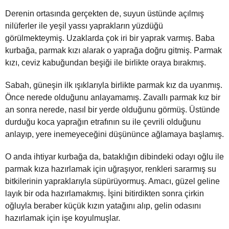
Derenin ortasında gerçekten de, suyun üstünde açılmış
nilüferler ile yeşil yassı yaprakların yüzdüğü
görülmekteymiş. Uzaklarda çok iri bir yaprak varmış. Baba
kurbağa, parmak kızı alarak o yaprağa doğru gitmiş. Parmak
kızı, ceviz kabuğundan beşiği ile birlikte oraya bırakmış.
Sabah, güneşin ilk ışıklarıyla birlikte parmak kız da uyanmış.
Önce nerede olduğunu anlayamamış. Zavallı parmak kız bir
an sonra nerede, nasıl bir yerde olduğunu görmüş. Üstünde
durduğu koca yaprağın etrafının su ile çevrili olduğunu
anlayıp, yere inemeyeceğini düşününce ağlamaya başlamış.
O anda ihtiyar kurbağa da, bataklığın dibindeki odayı oğlu ile
parmak kıza hazırlamak için uğraşıyor, renkleri sararmış su
bitkilerinin yapraklarıyla süpürüyormuş. Amacı, güzel geline
layık bir oda hazırlamakmış. İşini bitirdikten sonra çirkin
oğluyla beraber küçük kızın yatağını alıp, gelin odasını
hazırlamak için işe koyulmuşlar.