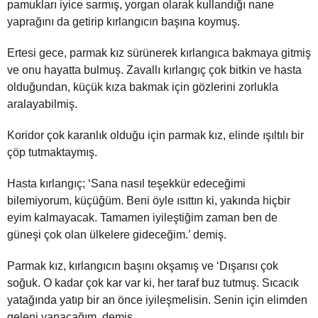
pamukları iyice sarmış, yorgan olarak kullandığı nane
yaprağını da getirip kırlangıcın başına koymuş.
Ertesi gece, parmak kız sürünerek kırlangıca bakmaya gitmiş
ve onu hayatta bulmuş. Zavallı kırlangıç çok bitkin ve hasta
olduğundan, küçük kıza bakmak için gözlerini zorlukla
aralayabilmiş.
Koridor çok karanlık olduğu için parmak kız, elinde ışıltılı bir
çöp tutmaktaymış.
Hasta kırlangıç; ‘Sana nasıl teşekkür edeceğimi
bilemiyorum, küçüğüm. Beni öyle ısıttın ki, yakında hiçbir
eyim kalmayacak. Tamamen iyileştiğim zaman ben de
güneşi çok olan ülkelere gideceğim.’ demiş.
Parmak kız, kırlangıcın başını okşamış ve ‘Dışarısı çok
soğuk. O kadar çok kar var ki, her taraf buz tutmuş. Sıcacık
yatağında yatıp bir an önce iyileşmelisin. Senin için elimden
geleni yapacağım, demiş.