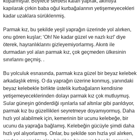
koparmışlar. Böylece serbest kalan yaprak, akıntıya
kapılarak çirkin baba oğul kurbağalarının yetişemeyecekleri
kadar uzaklara sürüklenmiş.
Parmak kız, bu şekilde yeşil yaprağın üzerinde yol alırken,
onu gören kuşlar; ‘Oh! Ne kadar güzel ve nazlı kız!’ diye
öterek, hayranlıklarını gizleyemiyorlarmış. Akıntı ile
durmadan yol alan parmak kız, çok geçmeden ülkesinin
sınırlarını geçmiş. .
Bu yolculuk esnasında, parmak kıza güzel bir beyaz kelebek
arkadaşlık etmiş. O da yaprağın üzerine konmuş, yanındaki
beyaz kelebekle birlikte üstelik kurbağaların kendisine
yetişemeyeceklerinden dolayı parmak kız çok mutluymuş.
Sular güneşin gönderdiği ışınlarla saf altınlar gibi parıldıyor,
parmak kız bu güzellikleri seyretmeye doyamıyormuş. Daha
hızlı yol alabilmek için, kemerinin bir ucunu kelebeğe, bir
ucunu da yaprağa bağlamış. Kelebeğin gücüyle şimdi daha
hızlı yol alıyorlarmış. Onlar, bu şekilde son hızla yol alırken,