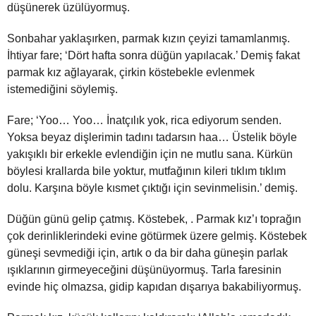
düşünerek üzülüyormuş.
Sonbahar yaklaşırken, parmak kızın çeyizi tamamlanmış.
İhtiyar fare; ‘Dört hafta sonra düğün yapılacak.’ Demiş fakat
parmak kız ağlayarak, çirkin köstebekle evlenmek
istemediğini söylemiş.
Fare; ‘Yoo… Yoo… İnatçılık yok, rica ediyorum senden.
Yoksa beyaz dişlerimin tadını tadarsın haa… Üstelik böyle
yakışıklı bir erkekle evlendiğin için ne mutlu sana. Kürkün
böylesi krallarda bile yoktur, mutfağının kileri tıklım tıklım
dolu. Karşına böyle kısmet çıktığı için sevinmelisin.’ demiş.
Düğün günü gelip çatmış. Köstebek, . Parmak kız’ı toprağın
çok derinliklerindeki evine götürmek üzere gelmiş. Köstebek
güneşi sevmediği için, artık o da bir daha güneşin parlak
ışıklarının girmeyeceğini düşünüyormuş. Tarla faresinin
evinde hiç olmazsa, gidip kapıdan dışarıya bakabiliyormuş.