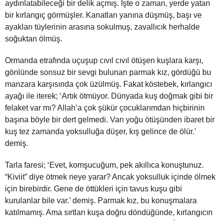
aydınlatabileceği bir delik açmış. İşte o zaman, yerde yatan
bir kırlangıç görmüşler. Kanatları yanına düşmüş, başı ve
ayakları tüylerinin arasına sokulmuş, zavallıcık herhalde
soğuktan ölmüş.
Ormanda etrafında uçuşup cıvıl cıvıl ötüşen kuşlara karşı,
gönlünde sonsuz bir sevgi bulunan parmak kız, gördüğü bu
manzara karşısında çok üzülmüş. Fakat köstebek, kırlangıcı
ayağı ile iterek; ‘Artık ötmüyor. Dünyada kuş doğmak gibi bir
felaket var mı? Allah’a çok şükür çocuklarımdan hiçbirinin
başına böyle bir dert gelmedi. Varı yoğu ötüşünden ibaret bir
kuş tez zamanda yoksulluğa düşer, kış gelince de ölür.’
demiş.
Tarla faresi; ‘Evet, komşucuğum, pek akıllıca konuştunuz.
“Kiviit” diye ötmek neye yarar? Ancak yoksulluk içinde ölmek
için birebirdir. Gene de öttükleri için tavus kuşu gibi
kurulanlar bile var.’ demiş. Parmak kız, bu konuşmalara
katılmamış. Ama sırtları kuşa doğru döndüğünde, kırlangıcın