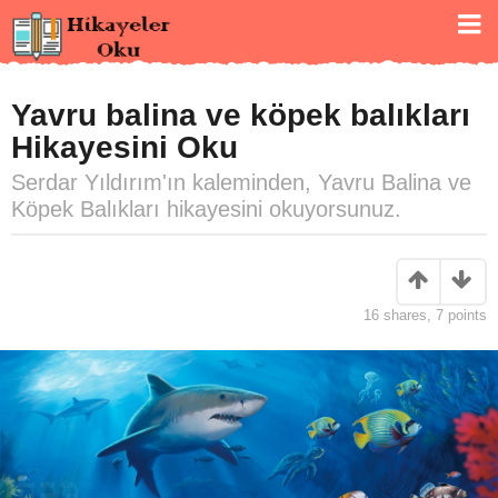
Yavru balina ve köpek balıkları
Hikayesini Oku
Serdar Yıldırım'ın kaleminden, Yavru Balina ve
Köpek Balıkları hikayesini okuyorsunuz.
16
shares,
7
points