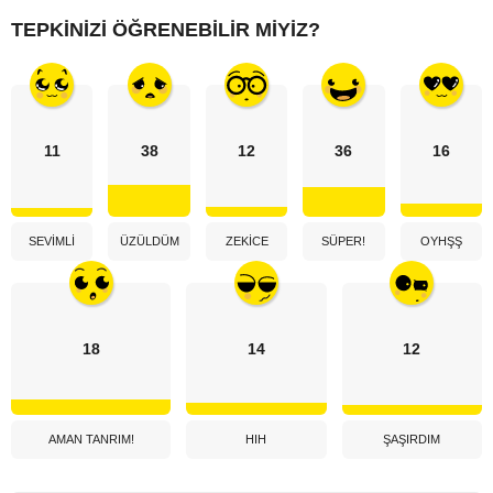
TEPKINIZI ÖĞRENEBILIR MIYIZ?
11
38
12
36
16
SEVIMLI
ÜZÜLDÜM
ZEKICE
SÜPER!
OYHŞŞ
18
14
12
AMAN TANRIM!
HIH
ŞAŞIRDIM