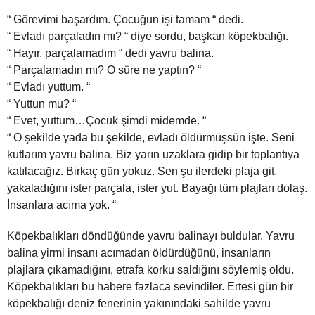
“ Görevimi başardım. Çocuğun işi tamam “ dedi.
“ Evladı parçaladın mı? “ diye sordu, başkan köpekbalığı.
“ Hayır, parçalamadım “ dedi yavru balina.
“ Parçalamadın mı? O süre ne yaptın? “
“ Evladı yuttum. “
“ Yuttun mu? “
“ Evet, yuttum…Çocuk şimdi midemde. “
“ O şekilde yada bu şekilde, evladı öldürmüşsün işte. Seni
kutlarım yavru balina. Biz yarın uzaklara gidip bir toplantıya
katılacağız. Birkaç gün yokuz. Sen şu ilerdeki plaja git,
yakaladığını ister parçala, ister yut. Bayağı tüm plajları dolaş.
İnsanlara acıma yok. “
Köpekbalıkları döndüğünde yavru balinayı buldular. Yavru
balina yirmi insanı acımadan öldürdüğünü, insanların
plajlara çıkamadığını, etrafa korku saldığını söylemiş oldu.
Köpekbalıkları bu habere fazlaca sevindiler. Ertesi gün bir
köpekbalığı deniz fenerinin yakınındaki sahilde yavru