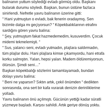
balinanın yuttum söylediği evladı görmüş oldu. Başkanı
bularak durumu söyledi. Başkan, bunun üstüne fazlaca
sinirlendi. Nefretle yavru balinanın üzerine gitti:
“ Hani yutmuştun o evladı, bak fenerin oradaymış. Sen
bizimle dalga mı geçiyorsun? “ Köpekbalıklarının etrafını
sardığını gören yavru balina:
“ Şey, yutmuştum fakat hazmedemedim, kusuverdim. Çocuk
midemi tekmelemişti. “
“ Sus, yalancı seni, evladı yutmadın, plajlara saldırmadın,
tüm plajlar dolu. Hani plajlara kimse çıkamıyordu, hani etrafa
korku salmıştın. Yalan, hepsi yalan. Madem öldüremiyorsun,
ölürsün. Şimdi seni…”
Başkan köpekbalığı sözlerini tamamlayamadı, bundan
dolayı yavru balina:
“ Beni ne yaparsın? Sıktın artık, çekil önümden “ dedikten
sonrasında, ona sert bir kafa vurarak denizin derinliklerine
yolladı.
Yavru balinanın önü açılmıştı. Gücünün yettiği kadar süratli
yüzmeye başladı. Karşısı sahildi. Artık geriye dönüş yoktu.