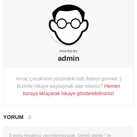
POSTED BY
admin
Amaç çocukların yüzündeki tatlı ifadeyi görmek :)
Bizimle hikaye paylaşmak ister misiniz?
Hemen
buraya tıklayarak hikaye gönderebilirsiniz!
YORUM
0
E-posta hesabınız yayımlanmayacak.
Gerekli alanlar
*
ile