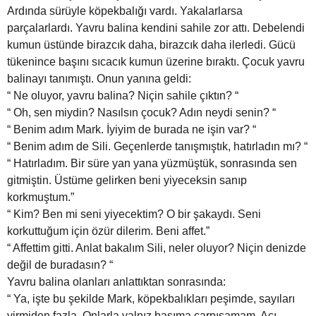
Ardında sürüyle köpekbalığı vardı. Yakalarlarsa
parçalarlardı. Yavru balina kendini sahile zor attı. Debelendi
kumun üstünde birazcık daha, birazcık daha ilerledi. Gücü
tükenince başını sıcacık kumun üzerine bıraktı. Çocuk yavru
balinayı tanımıştı. Onun yanına geldi:
“ Ne oluyor, yavru balina? Niçin sahile çıktın? “
“ Oh, sen miydin? Nasılsın çocuk? Adın neydi senin? “
“ Benim adım Mark. İyiyim de burada ne işin var? “
“ Benim adım de Sili. Geçenlerde tanışmıştık, hatırladın mı? “
“ Hatırladım. Bir süre yan yana yüzmüştük, sonrasında sen
gitmiştin. Üstüme gelirken beni yiyeceksin sanıp
korkmuştum.”
“ Kim? Ben mi seni yiyecektim? O bir şakaydı. Seni
korkuttuğum için özür dilerim. Beni affet.”
“ Affettim gitti. Anlat bakalım Sili, neler oluyor? Niçin denizde
değil de buradasın? “
Yavru balina olanları anlattıktan sonrasında:
“ Ya, işte bu şekilde Mark, köpekbalıkları peşimde, sayıları
yirmiden fazla. Onlarla yalnız başıma çarpışamam. Acı