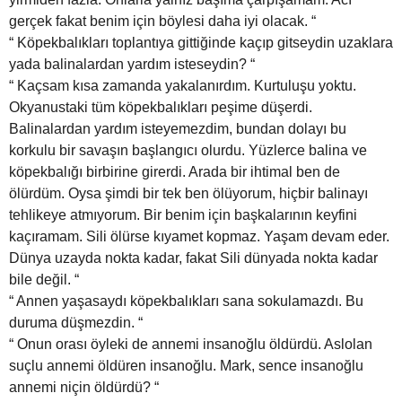
gerçek fakat benim için böylesi daha iyi olacak. “
“ Köpekbalıkları toplantıya gittiğinde kaçıp gitseydin uzaklara
yada balinalardan yardım isteseydin? “
“ Kaçsam kısa zamanda yakalanırdım. Kurtuluşu yoktu.
Okyanustaki tüm köpekbalıkları peşime düşerdi.
Balinalardan yardım isteyemezdim, bundan dolayı bu
korkulu bir savaşın başlangıcı olurdu. Yüzlerce balina ve
köpekbalığı birbirine girerdi. Arada bir ihtimal ben de
ölürdüm. Oysa şimdi bir tek ben ölüyorum, hiçbir balinayı
tehlikeye atmıyorum. Bir benim için başkalarının keyfini
kaçıramam. Sili ölürse kıyamet kopmaz. Yaşam devam eder.
Dünya uzayda nokta kadar, fakat Sili dünyada nokta kadar
bile değil. “
“ Annen yaşasaydı köpekbalıkları sana sokulamazdı. Bu
duruma düşmezdin. “
“ Onun orası öyleki de annemi insanoğlu öldürdü. Aslolan
suçlu annemi öldüren insanoğlu. Mark, sence insanoğlu
annemi niçin öldürdü? “