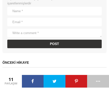
işaretlenmişlerdir
ÖNCEKI HIKAYE
Uyuyan Aslanla Kabadayı Sıçan
11
Aslan Hikayesini Oku
PAYLAŞIM
by
admin
SONRAKI HIKAYE