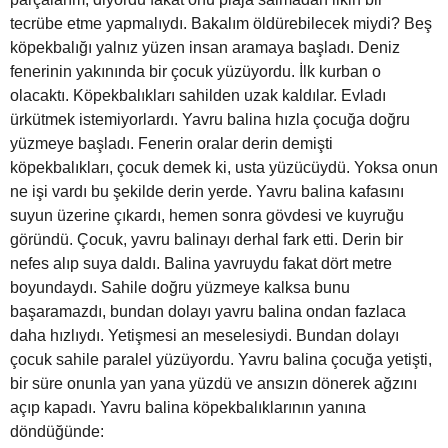
tecrübe etme yapmalıydı. Bakalım öldürebilecek miydi? Beş
köpekbalığı yalnız yüzen insan aramaya başladı. Deniz
fenerinin yakınında bir çocuk yüzüyordu. İlk kurban o
olacaktı. Köpekbalıkları sahilden uzak kaldılar. Evladı
ürkütmek istemiyorlardı. Yavru balina hızla çocuğa doğru
yüzmeye başladı. Fenerin oralar derin demişti
köpekbalıkları, çocuk demek ki, usta yüzücüydü. Yoksa onun
ne işi vardı bu şekilde derin yerde. Yavru balina kafasını
suyun üzerine çıkardı, hemen sonra gövdesi ve kuyruğu
göründü. Çocuk, yavru balinayı derhal fark etti. Derin bir
nefes alıp suya daldı. Balina yavruydu fakat dört metre
boyundaydı. Sahile doğru yüzmeye kalksa bunu
başaramazdı, bundan dolayı yavru balina ondan fazlaca
daha hızlıydı. Yetişmesi an meselesiydi. Bundan dolayı
çocuk sahile paralel yüzüyordu. Yavru balina çocuğa yetişti,
bir süre onunla yan yana yüzdü ve ansızın dönerek ağzını
açıp kapadı. Yavru balina köpekbalıklarının yanına
döndüğünde: